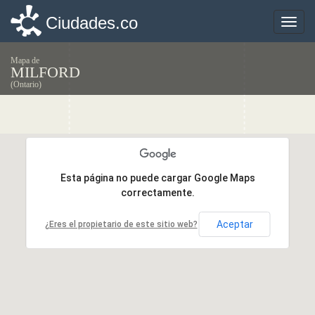
Ciudades.co
Ciudades.co
Toggle
Toggle
naviga
naviga
Mapa de
MILFORD
(Ontario)
Esta página no puede cargar Google Maps
Esta página no puede cargar Google Maps
correctamente.
correctamente.
Aceptar
Aceptar
¿Eres el propietario de este sitio web?
¿Eres el propietario de este sitio web?