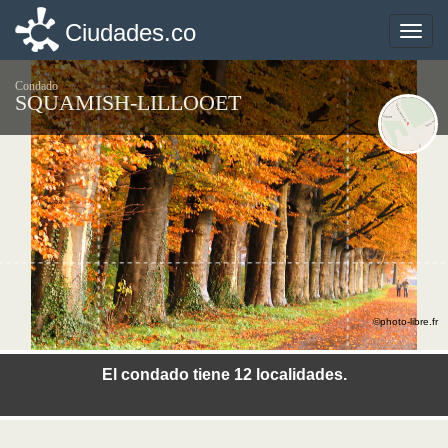
Ciudades.co
Ciudades.co
Toggle
Toggle
naviga
naviga
Condado
SQUAMISH-LILLOOET
©photo-libre.fr
El condado tiene 12 localidades.