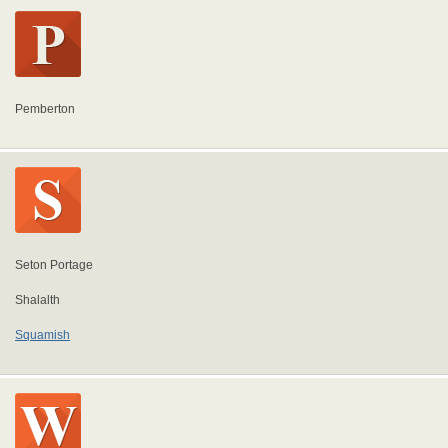
Pemberton
Seton Portage
Shalalth
Squamish