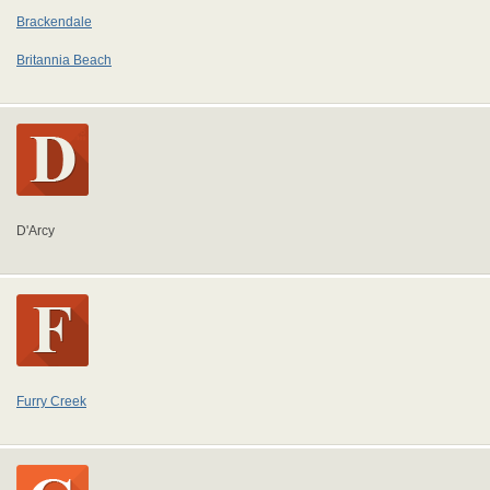
Brackendale
Britannia Beach
D'Arcy
Furry Creek