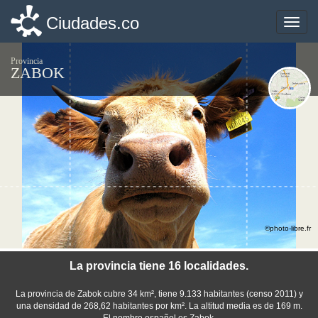
Ciudades.co
Ciudades.co
Toggle
Toggle
naviga
naviga
Provincia
ZABOK
©photo-libre.fr
La provincia tiene 16 localidades.
La provincia de Zabok cubre 34 km², tiene 9.133 habitantes (censo 2011) y
una densidad de 268,62 habitantes por km². La altitud media es de 169 m.