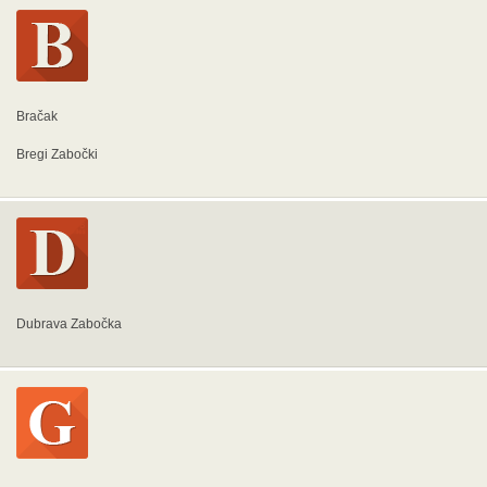
Bračak
Bregi Zabočki
Dubrava Zabočka