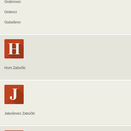
Grabrovec
Grdenci
Gubaševo
Hum Zabočki
Jakuševec Zabočki