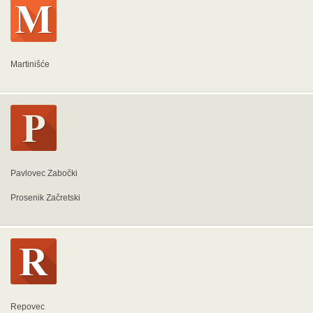
Martinišće
Pavlovec Zabočki
Prosenik Začretski
Repovec