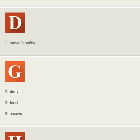
Dubrava Zabočka
Grabrovec
Grdenci
Gubaševo