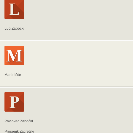
Lug Zabočki
Martinišće
Pavlovec Zabočki
Prosenik Začretski