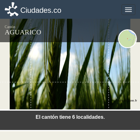
Ciudades.co
Ciudades.co
Toggle
Toggle
naviga
naviga
Cantón
AGUARICO
©photo-libre.fr
El cantón tiene 6 localidades.