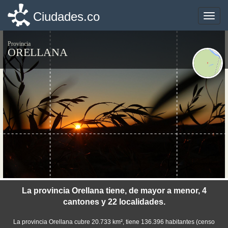
Ciudades.co
Ciudades.co
Toggle
Toggle
naviga
naviga
Provincia
ORELLANA
©photo-libre.fr
La provincia Orellana tiene, de mayor a menor, 4
cantones y 22 localidades.
La provincia Orellana cubre 20.733 km², tiene 136.396 habitantes (censo