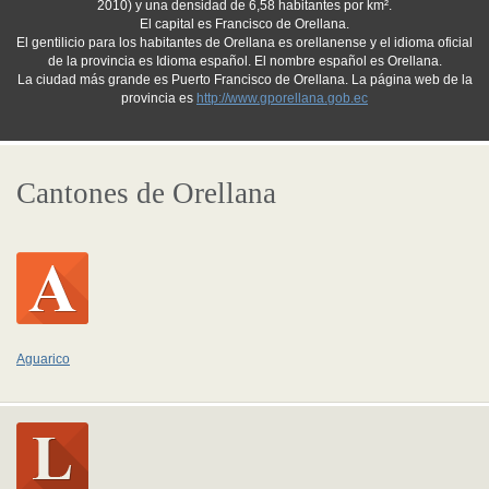
2010) y una densidad de 6,58 habitantes por km².
El capital es Francisco de Orellana.
El gentilicio para los habitantes de Orellana es orellanense y el idioma oficial
de la provincia es Idioma español. El nombre español es Orellana.
La ciudad más grande es Puerto Francisco de Orellana. La página web de la
provincia es
http://www.gporellana.gob.ec
Cantones de Orellana
Aguarico