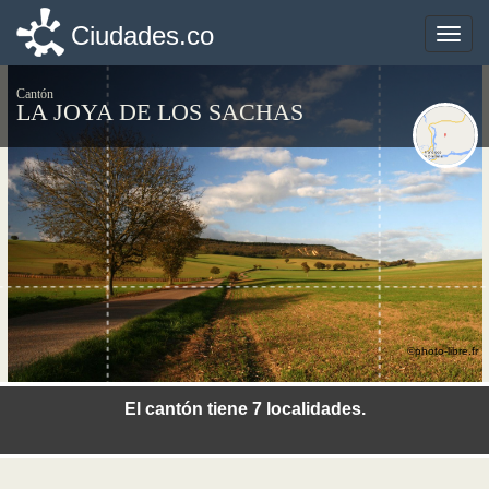
Ciudades.co
Ciudades.co
Toggle
Toggle
naviga
naviga
Cantón
LA JOYA DE LOS SACHAS
©photo-libre.fr
El cantón tiene 7 localidades.