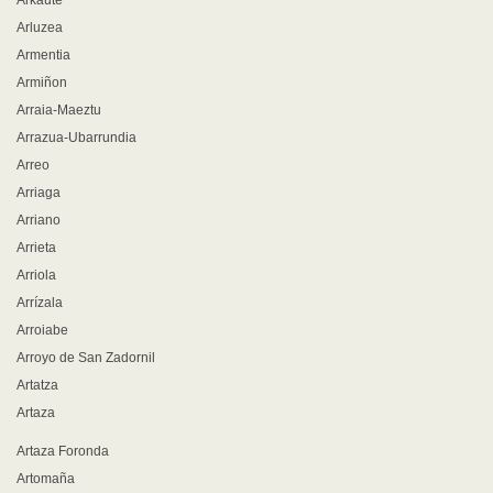
Arkaute
Arluzea
Armentia
Armiñon
Arraia-Maeztu
Arrazua-Ubarrundia
Arreo
Arriaga
Arriano
Arrieta
Arriola
Arrízala
Arroiabe
Arroyo de San Zadornil
Artatza
Artaza
Artaza Foronda
Artomaña