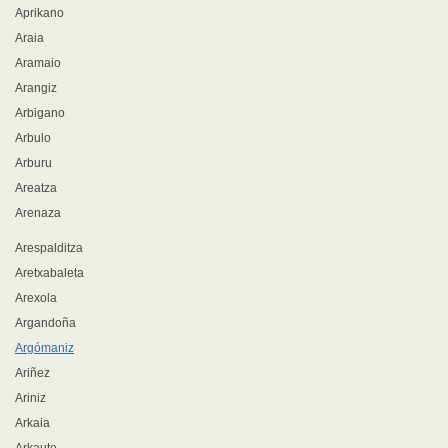
Aprikano
Araia
Aramaio
Arangiz
Arbigano
Arbulo
Arburu
Areatza
Arenaza
Arespalditza
Aretxabaleta
Arexola
Argandoña
Argómaniz
Ariñez
Ariniz
Arkaia