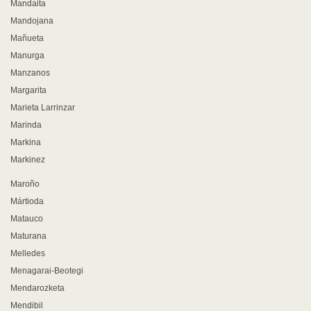
Mandaita
Mandojana
Mañueta
Manurga
Manzanos
Margarita
Marieta Larrinzar
Marinda
Markina
Markinez
Maroño
Mártioda
Matauco
Maturana
Melledes
Menagarai-Beotegi
Mendarozketa
Mendibil