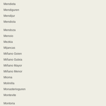
Mendieta
Mendiguren
Mendijur
Mendiola
Mendoza
Menoio
Mezkia
Mijancas
Miñano Goien
Miñano Gutxia
Miñano Mayor
Miñano Menor
Mioma
Molinilla
Monasterioguren
Montevite
Montoria