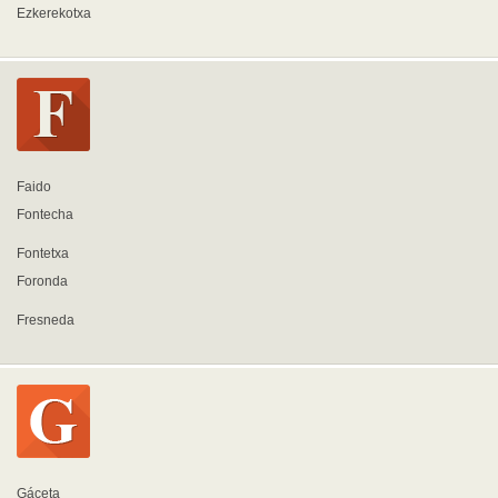
Ezkerekotxa
Faido
Fontecha
Fontetxa
Foronda
Fresneda
Gáceta