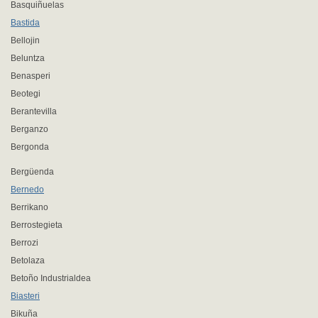
Basquiñuelas
Bastida
Bellojin
Beluntza
Benasperi
Beotegi
Berantevilla
Berganzo
Bergonda
Bergüenda
Bernedo
Berrikano
Berrostegieta
Berrozi
Betolaza
Betoño Industrialdea
Biasteri
Bikuña