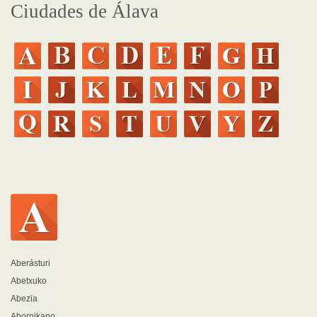
Ciudades de Álava
Aberásturi
Abetxuko
Abezia
Abornikano