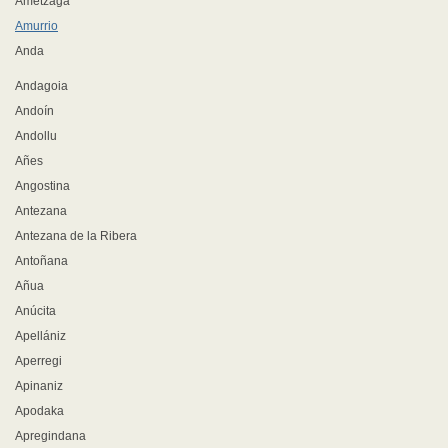
Ametzaga
Amurrio
Anda
Andagoia
Andoín
Andollu
Añes
Angostina
Antezana
Antezana de la Ribera
Antoñana
Añua
Anúcita
Apellániz
Aperregi
Apinaniz
Apodaka
Apregindana