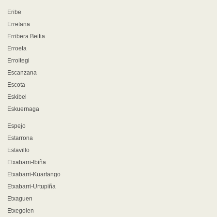
Eribe
Erretana
Erribera Beitia
Erroeta
Erroitegi
Escanzana
Escota
Eskibel
Eskuernaga
Espejo
Estarrona
Estavillo
Etxabarri-Ibiña
Etxabarri-Kuartango
Etxabarri-Urtupiña
Etxaguen
Etxegoien