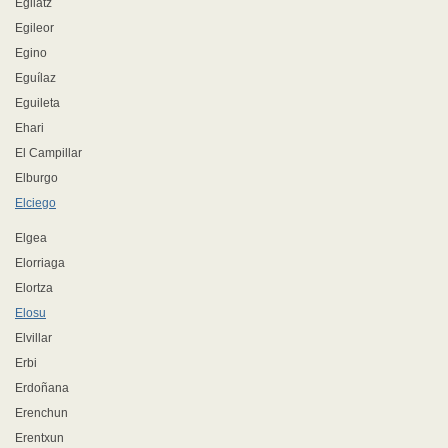
Egilatz
Egileor
Egino
Eguílaz
Eguileta
Ehari
El Campillar
Elburgo
Elciego
Elgea
Elorriaga
Elortza
Elosu
Elvillar
Erbi
Erdoñana
Erenchun
Erentxun