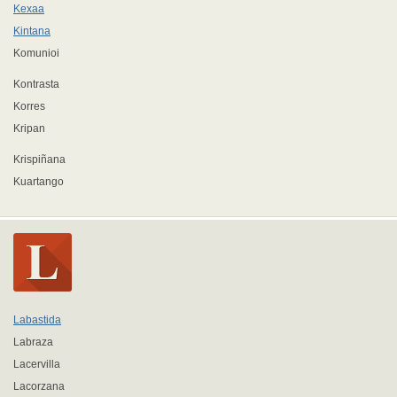
Kexaa
Kintana
Komunioi
Kontrasta
Korres
Kripan
Krispiñana
Kuartango
Labastida
Labraza
Lacervilla
Lacorzana