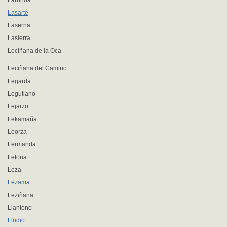
Larrinoa
Lasarte
Laserna
Lasierra
Leciñana de la Oca
Leciñana del Camino
Legarda
Legutiano
Lejarzo
Lekamaña
Leorza
Lermanda
Letona
Leza
Lezama
Leziñana
Llanteno
Llodio