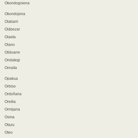
Okondogoiena
Okondojena
Olabarri
Olábezar
Olaeta
Olano
Ollávarre
Ondategi
Onraita
Opakua
Orbiso
Ordoñana
Oreitia
Ormijana
Osma
Otazu
Oteo