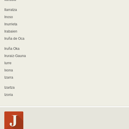
Ilarratza
Inoso
Inurrieta
Irabaien
Iruña de Oca
Iruña Oka
Iruraiz-Gauna
Iurre
Ixona
Izarra
Izartza
Izoria