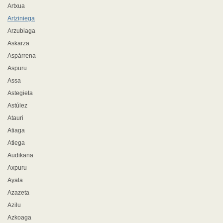
Artxua
Artziniega
Arzubiaga
Askarza
Aspárrena
Aspuru
Assa
Astegieta
Astúlez
Atauri
Atiaga
Atiega
Audikana
Axpuru
Ayala
Azazeta
Azilu
Azkoaga