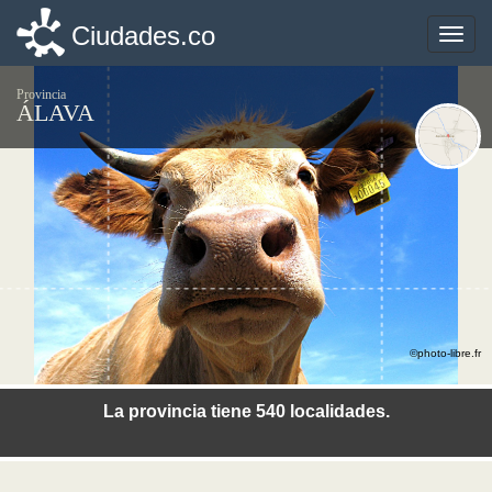
Ciudades.co
Ciudades.co
Toggle
Toggle
naviga
naviga
Provincia
ÁLAVA
©photo-libre.fr
La provincia tiene 540 localidades.