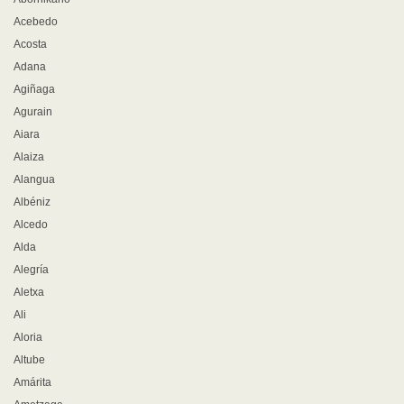
Acebedo
Acosta
Adana
Agiñaga
Agurain
Aiara
Alaiza
Alangua
Albéniz
Alcedo
Alda
Alegría
Aletxa
Ali
Aloria
Altube
Amárita