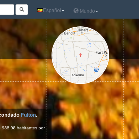
Español
Español
Mundo
Mundo
 condado
Fulton
.
e 988,98 habitantes por