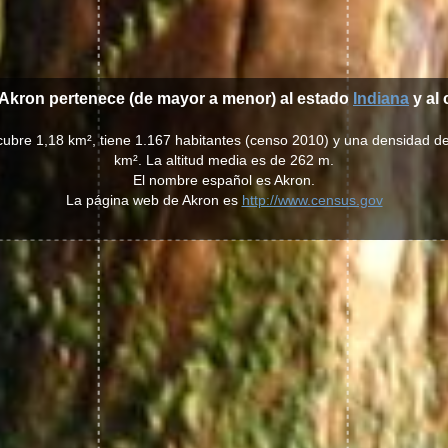
 Akron pertenece (de mayor a menor) al estado
Indiana
y al
cubre 1,18 km², tiene 1.167 habitantes (censo 2010) y una densidad d
km². La altitud media es de 262 m.
El nombre español es Akron.
La página web de Akron es
http://www.census.gov