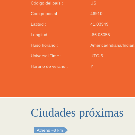
Código del país :
US
Código postal :
46910
Latitud :
41.03949
Longitud :
-86.03055
Huso horario :
America/Indiana/Indian
Universal Time :
UTC-5
Horario de verano :
Y
Ciudades próximas
Athens
~8 km