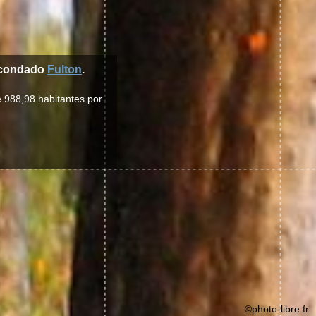
 condado
Fulton
.
e 988,98 habitantes por
©photo-libre.fr