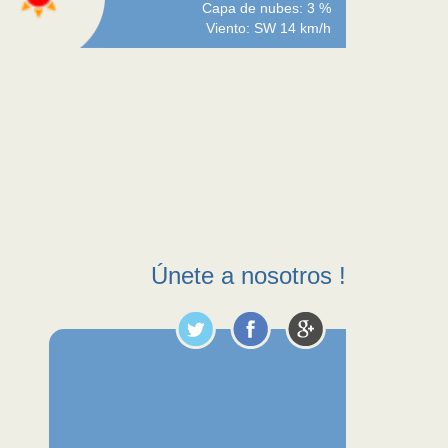
Capa de nubes: 3 %
Viento: SW 14 km/h
Únete a nosotros !