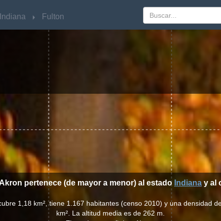
Indiana
Indiana
Fulton
Fulton
 Akron pertenece (de mayor a menor) al estado
Indiana
y al
cubre 1,18 km², tiene 1.167 habitantes (censo 2010) y una densidad d
km². La altitud media es de 262 m.