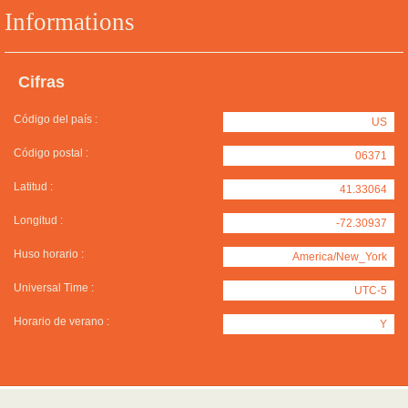
Informations
Cifras
Código del país :
US
Código postal :
06371
Latitud :
41.33064
Longitud :
-72.30937
Huso horario :
America/New_York
Universal Time :
UTC-5
Horario de verano :
Y