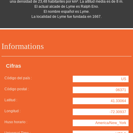
una densidad de 23,48 habitantes por km². La altitud media es de 8 m.
El actual alcade de Lyme es Ralph Eno.
El nombre español es Lyme.
La localidad de Lyme fue fundada en 1667.
Informations
Cifras
Código del país :
US
Código postal :
06371
Latitud :
41.33064
Longitud :
-72.30937
Huso horario :
America/New_York