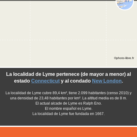
©photo-libre.fr
La localidad de Lyme pertenece (de mayor a menor) al
estado
Connecticut
y al condado
New London
.
La localidad de Lyme cubre 89,4 km², tiene 2.099 habitantes (censo 2010) y
una densidad de 23,48 habitantes por km². La altitud media es de 8 m.
El actual alcade de Lyme es Ralph Eno.
El nombre español es Lyme.
La localidad de Lyme fue fundada en 1667.