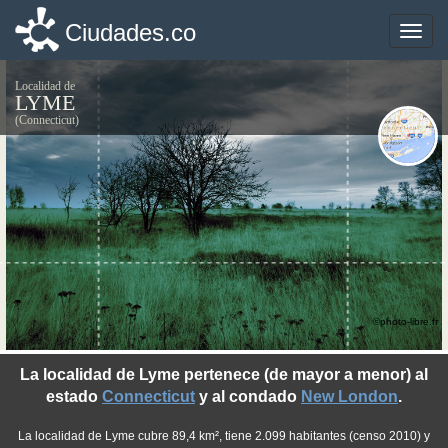
Ciudades.co
Ciudades.co
Toggle
Toggle
naviga
naviga
Localidad de
LYME
(Connecticut)
©photo-libre.fr
La localidad de Lyme pertenece (de mayor a menor) al
estado
Connecticut
y al condado
New London
.
La localidad de Lyme cubre 89,4 km², tiene 2.099 habitantes (censo 2010) y