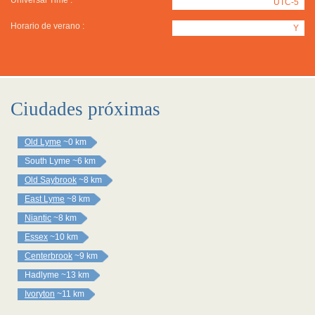
Universal Time :
UTC-5
Horario de verano :
Y
Ciudades próximas
Old Lyme
~0 km
South Lyme
~6 km
Old Saybrook
~8 km
East Lyme
~8 km
Niantic
~8 km
Essex
~10 km
Centerbrook
~9 km
Hadlyme
~13 km
Ivoryton
~11 km