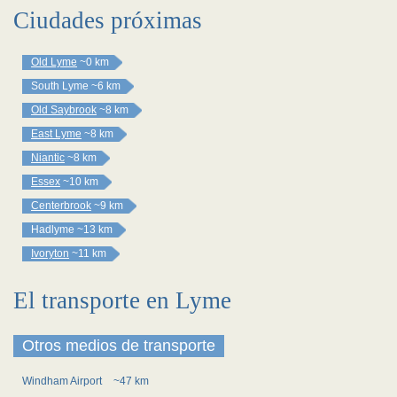
Ciudades próximas
Old Lyme
~0 km
South Lyme
~6 km
Old Saybrook
~8 km
East Lyme
~8 km
Niantic
~8 km
Essex
~10 km
Centerbrook
~9 km
Hadlyme
~13 km
Ivoryton
~11 km
El transporte en Lyme
Otros medios de transporte
Windham Airport
~47 km