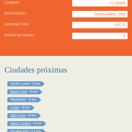
Longitud :
-72.20999
Huso horario :
America/New_York
Universal Time :
UTC-5
Horario de verano :
Y
Ciudades próximas
South Lyme
~5 km
East Lyme
~6 km
Waterford
~6 km
Lyme
~8 km
Old Lyme
~8 km
New London
~9 km
Quaker Hill
~12 km