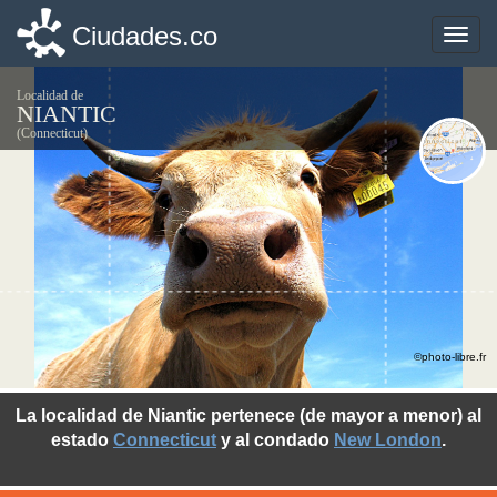
Ciudades.co
Ciudades.co
Toggle
Toggle
naviga
naviga
Localidad de
NIANTIC
(Connecticut)
©photo-libre.fr
La localidad de Niantic pertenece (de mayor a menor) al
estado
Connecticut
y al condado
New London
.