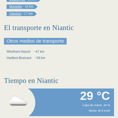
Montville
~16 km
Oakdale
~17 km
El transporte en Niantic
Otros medios de transporte
Windham Airport
~47 km
Hartford Brainard
~59 km
Tiempo en Niantic
29 °C
Capa de nubes: 34 %
Viento: W 6 km/h