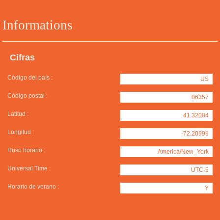
Informations
Cifras
Código del país :
US
Código postal :
06357
Latitud :
41.32084
Longitud :
-72.20999
Huso horario :
America/New_York
Universal Time :
UTC-5
Horario de verano :
Y