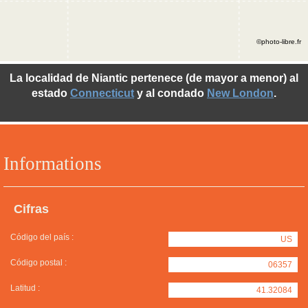
©photo-libre.fr
La localidad de Niantic pertenece (de mayor a menor) al
estado
Connecticut
y al condado
New London
.
Informations
Cifras
Código del país :
US
Código postal :
06357
Latitud :
41.32084