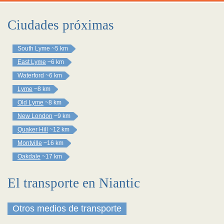
Ciudades próximas
South Lyme
~5 km
East Lyme
~6 km
Waterford
~6 km
Lyme
~8 km
Old Lyme
~8 km
New London
~9 km
Quaker Hill
~12 km
Montville
~16 km
Oakdale
~17 km
El transporte en Niantic
Otros medios de transporte