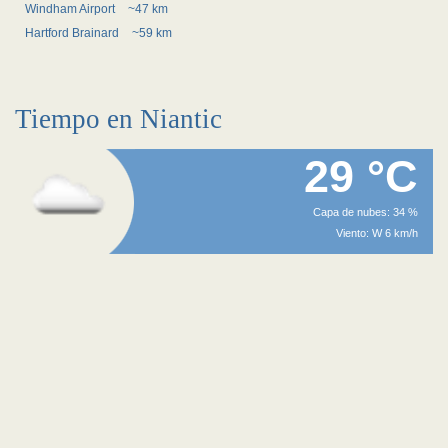
Windham Airport
~47 km
Hartford Brainard
~59 km
Tiempo en Niantic
29 °C
Capa de nubes: 34 %
Viento: W 6 km/h