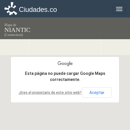
Ciudades.co
Ciudades.co
Toggle
Toggle
naviga
naviga
Mapa de
NIANTIC
(Connecticut)
Esta página no puede cargar Google Maps
Esta página no puede cargar Google Maps
correctamente.
correctamente.
Aceptar
Aceptar
¿Eres el propietario de este sitio web?
¿Eres el propietario de este sitio web?