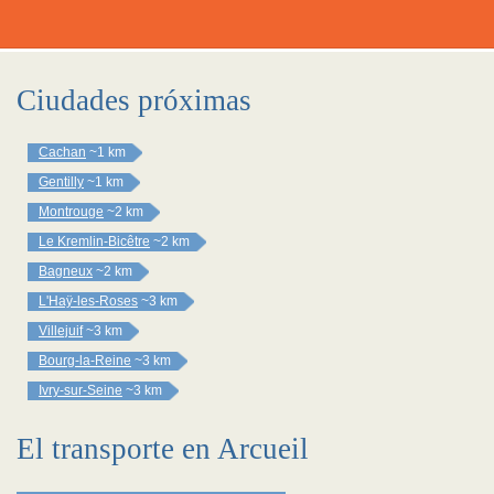
Ciudades próximas
Cachan
~1 km
Gentilly
~1 km
Montrouge
~2 km
Le Kremlin-Bicêtre
~2 km
Bagneux
~2 km
L'Haÿ-les-Roses
~3 km
Villejuif
~3 km
Bourg-la-Reine
~3 km
Ivry-sur-Seine
~3 km
El transporte en Arcueil