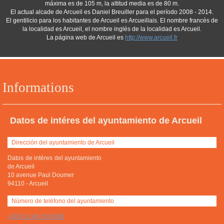
máxima es de 105 m, la altitud media es de 80 m.
El actual alcade de Arcueil es Daniel Breuiller para el período 2008 - 2014.
El gentilicio para los habitantes de Arcueil es Arcueillais. El nombre francés de
la localidad es Arcueil, el nombre inglés de la localidad es Arcueil.
La página web de Arcueil es
http://www.arcueil.fr
Informations
Datos de intéres del ayuntamiento de Arcueil
Dirección del ayuntamiento de Arcueil
Datos de intéres del ayuntamiento
de Arcueil
10 avenue Paul Doumer
94110
-
Arcueil
Número de teléfono del ayuntamiento
+(33) 01 46 15 08 80