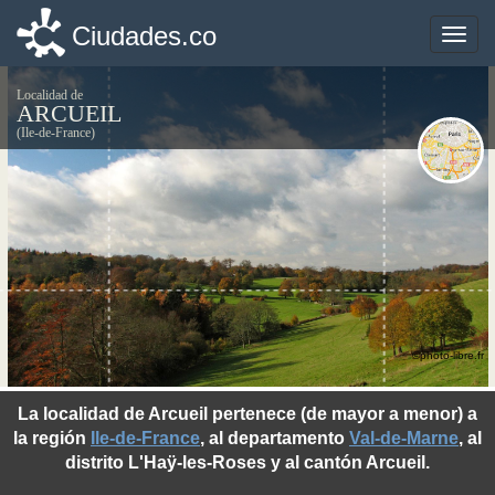
Ciudades.co
Ciudades.co
Toggle
Toggle
naviga
naviga
Localidad de
ARCUEIL
(Ile-de-France)
©photo-libre.fr
La localidad de Arcueil pertenece (de mayor a menor) a
la región
Ile-de-France
, al departamento
Val-de-Marne
, al
distrito L'Haÿ-les-Roses y al cantón Arcueil.