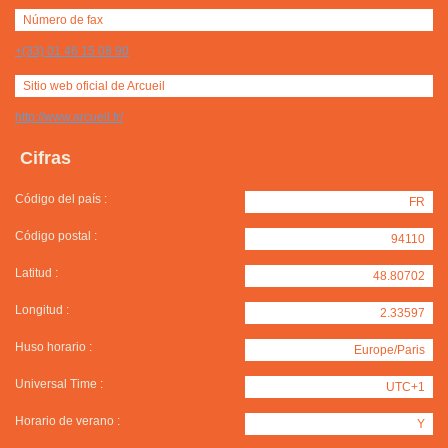
Número de fax
+(33) 01 46 15 08 90
Sitio web oficial de Arcueil
http://www.arcueil.fr/
Cifras
Código del país :
FR
Código postal :
94110
Latitud :
48.80702
Longitud :
2.33597
Huso horario :
Europe/Paris
Universal Time :
UTC+1
Horario de verano :
Y