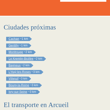
Ciudades próximas
Cachan
~1 km
Gentilly
~1 km
Montrouge
~2 km
Le Kremlin-Bicêtre
~2 km
Bagneux
~2 km
L'Haÿ-les-Roses
~3 km
Villejuif
~3 km
Bourg-la-Reine
~3 km
Ivry-sur-Seine
~3 km
El transporte en Arcueil