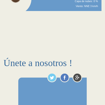
Capa de nubes: 0 %
Viento: NNE 3 km/h
Únete a nosotros !