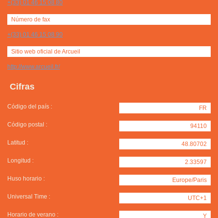
+(33) 01 46 15 08 80
Número de fax
+(33) 01 46 15 08 90
Sitio web oficial de Arcueil
http://www.arcueil.fr/
Cifras
Código del país :
FR
Código postal :
94110
Latitud :
48.80702
Longitud :
2.33597
Huso horario :
Europe/Paris
Universal Time :
UTC+1
Horario de verano :
Y