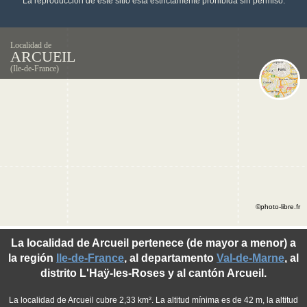
La reproducción de este sitio está estrictamente prohibida sin permiso.
Localidad de
ARCUEIL
(Ile-de-France)
©photo-libre.fr
La localidad de Arcueil pertenece (de mayor a menor) a
la región
Ile-de-France
, al departamento
Val-de-Marne
, al
distrito L'Haÿ-les-Roses y al cantón Arcueil.
La localidad de Arcueil cubre 2,33 km². La altitud mínima es de 42 m, la altitud