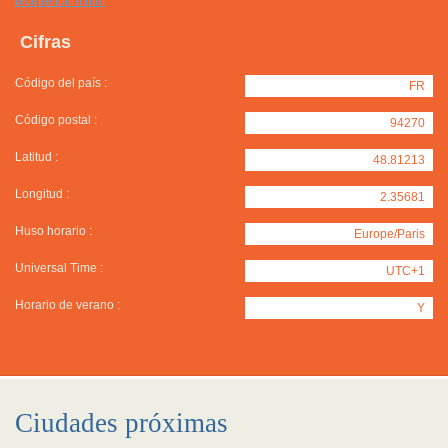
bicetre.fr/frm.htm
Cifras
Código del país :
FR
Código postal :
94270
Latitud :
48.81213
Longitud :
2.35681
Huso horario :
Europe/Paris
Universal Time :
UTC+1
Horario de verano :
Y
Ciudades próximas