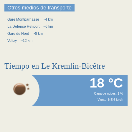
Otros medios de transporte
Gare Montparnasse
~4 km
La Defense Heliport
~6 km
Gare du Nord
~8 km
Velizy
~12 km
Tiempo en Le Kremlin-Bicêtre
18 °C
Capa de nubes: 1 %
Viento: NE 6 km/h