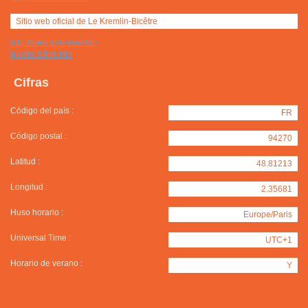
Sitio web oficial de Le Kremlin-Bicêtre
http://www.ville-kremlin-
bicetre.fr/frm.htm
Cifras
Código del país :
FR
Código postal :
94270
Latitud :
48.81213
Longitud :
2.35681
Huso horario :
Europe/Paris
Universal Time :
UTC+1
Horario de verano :
Y