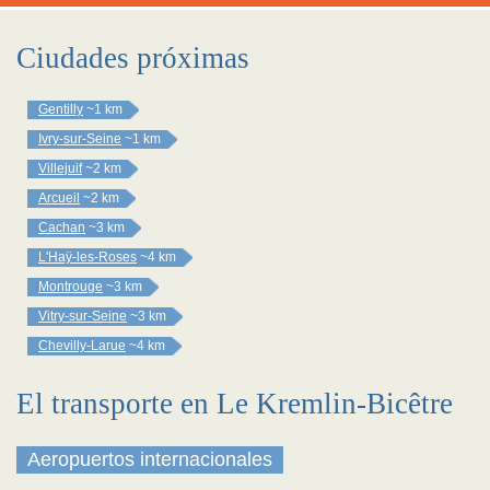
Ciudades próximas
Gentilly
~1 km
Ivry-sur-Seine
~1 km
Villejuif
~2 km
Arcueil
~2 km
Cachan
~3 km
L'Haÿ-les-Roses
~4 km
Montrouge
~3 km
Vitry-sur-Seine
~3 km
Chevilly-Larue
~4 km
El transporte en Le Kremlin-Bicêtre
Aeropuertos internacionales