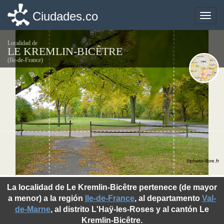
Ciudades.co
Ciudades.co
Toggle
Toggle
naviga
naviga
Localidad de
LE KREMLIN-BICÊTRE
(Ile-de-France)
©photo-libre.fr
La localidad de Le Kremlin-Bicêtre pertenece (de mayor
a menor) a la región
Ile-de-France
, al departamento
Val-
de-Marne
, al distrito L'Haÿ-les-Roses y al cantón Le
Kremlin-Bicêtre.