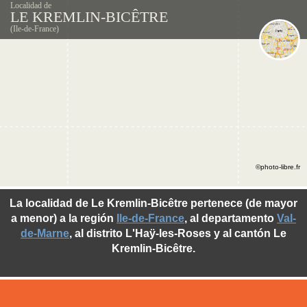
Localidad de
LE KREMLIN-BICÊTRE
(Ile-de-France)
©photo-libre.fr
La localidad de Le Kremlin-Bicêtre pertenece (de mayor
a menor) a la región
Ile-de-France
, al departamento
Val-
de-Marne
, al distrito L'Haÿ-les-Roses y al cantón Le
Kremlin-Bicêtre.