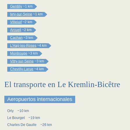
Gentilly
~1 km
Ivry-sur-Seine
~1 km
Villejuif
~2 km
Arcueil
~2 km
Cachan
~3 km
L'Haÿ-les-Roses
~4 km
Montrouge
~3 km
Vitry-sur-Seine
~3 km
Chevilly-Larue
~4 km
El transporte en Le Kremlin-Bicêtre
Aeropuertos internacionales
Orly
~10 km
Le Bourget
~19 km
Charles De Gaulle
~26 km