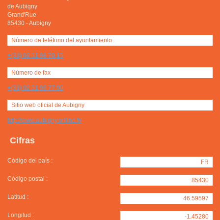
de Aubigny
Grand'Rue
85430
-
Aubigny
Número de teléfono del ayuntamiento
+(33) 02 51 98 70 15
Número de fax
+(33) 02 51 98 77 90
Sitio web oficial de Aubigny
http://www.aubigny.online.fr/
Cifras
Código del país :
FR
Código postal :
85430
Latitud :
46.59597
Longitud :
-1.45280