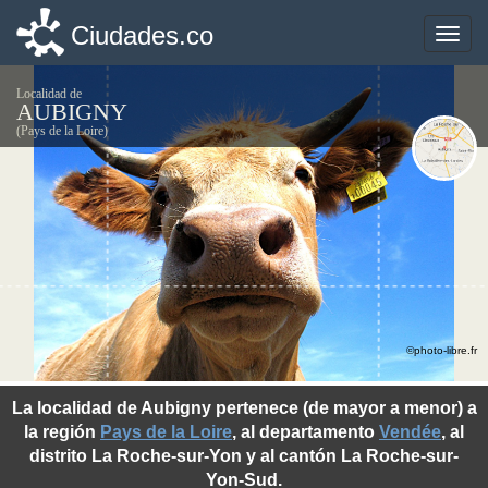
Ciudades.co
Ciudades.co
Toggle
Toggle
naviga
naviga
Localidad de
AUBIGNY
(Pays de la Loire)
©photo-libre.fr
La localidad de Aubigny pertenece (de mayor a menor) a
la región
Pays de la Loire
, al departamento
Vendée
, al
distrito La Roche-sur-Yon y al cantón La Roche-sur-
Yon-Sud.