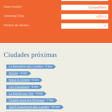
Huso horario :
Europe/Paris
Universal Time :
UTC+1
Horario de verano :
Y
Ciudades próximas
La Boissière-des-Landes
~3 km
Nesmy
~4 km
Nieul-le-Dolent
~5 km
Les Clouzeaux
~6 km
La Roche-sur-Yon
~9 km
Chaillé-sous-les-Ormeaux
~7 km
Saint-Avaugourd-des-Landes
~10 km