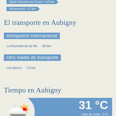
Saint-Vincent-sur-Graon
~10 km
Venansault
~11 km
El transporte en Aubigny
Aeropuerto internacional
La Rochelle-Ile de Re
~50 km
Otro medio de transporte
Les Ajoncs
~13 km
Tiempo en Aubigny
31 °C
Capa de nubes: 11 %