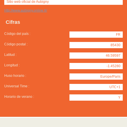
Sitio web oficial de Aubigny
http://www.aubigny.online.fr/
Cifras
Código del país :
FR
Código postal :
85430
Latitud :
46.59597
Longitud :
-1.45280
Huso horario :
Europe/Paris
Universal Time :
UTC+1
Horario de verano :
Y