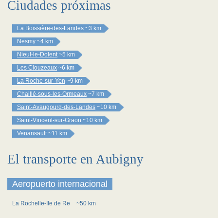
Ciudades próximas
La Boissière-des-Landes
~3 km
Nesmy
~4 km
Nieul-le-Dolent
~5 km
Les Clouzeaux
~6 km
La Roche-sur-Yon
~9 km
Chaillé-sous-les-Ormeaux
~7 km
Saint-Avaugourd-des-Landes
~10 km
Saint-Vincent-sur-Graon
~10 km
Venansault
~11 km
El transporte en Aubigny
Aeropuerto internacional
La Rochelle-Ile de Re
~50 km