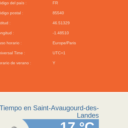
digo del país :
FR
digo postal :
85540
titud :
46.51329
ngitud :
-1.48510
so horario :
Europe/Paris
iversal Time :
UTC+1
rario de verano :
Y
Tiempo en Saint-Avaugourd-des-
Landes
17 °C