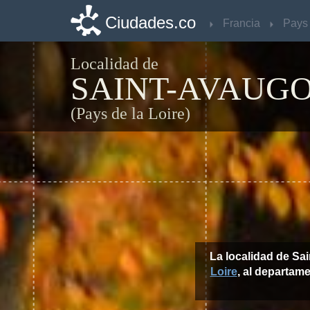
Ciudades.co
Ciudades.co
Francia
Francia
Localidad de
SAINT-AVAUG
(Pays de la Loire)
La localidad de Sa
Loire
, al departam