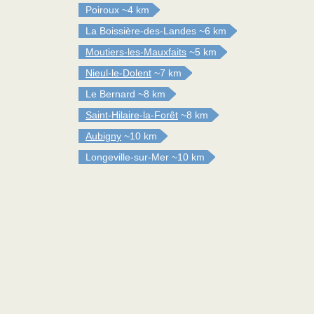
Poiroux
~4 km
La Boissière-des-Landes
~6 km
Moutiers-les-Mauxfaits
~5 km
Nieul-le-Dolent
~7 km
Le Bernard
~8 km
Saint-Hilaire-la-Forêt
~8 km
Aubigny
~10 km
Longeville-sur-Mer
~10 km