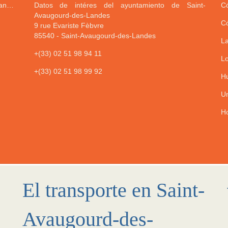
Dirección del ayuntamiento de Saint-Avaugourd-des-Landes
Datos de intéres del ayuntamiento de Saint-
Có
Avaugourd-des-Landes
Có
9 rue Evariste Fèbvre
85540
-
Saint-Avaugourd-des-Landes
La
+(33) 02 51 98 94 11
Lo
+(33) 02 51 98 99 92
Hu
Un
Ho
El transporte en Saint-
Avaugourd-des-