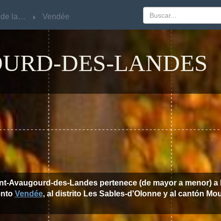
Pays de la Loire
Pays de la Loire
Vendée
Vendée
OURD-DES-LANDES
int-Avaugourd-des-Landes pertenece (de mayor a menor) a 
ento
Vendée
, al distrito Les Sables-d'Olonne y al cantón Mou