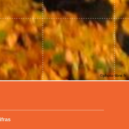
©photo-libre.fr
ifras