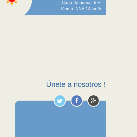
Capa de nubes: 5 %
Viento: NNE 14 km/h
Únete a nosotros !