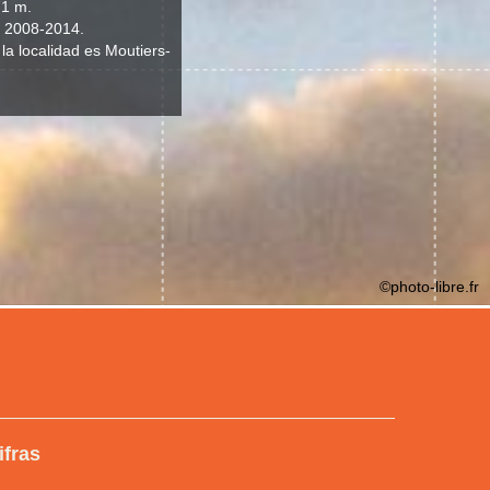
71 m.
o 2008-2014.
 la localidad es Moutiers-
©photo-libre.fr
ifras