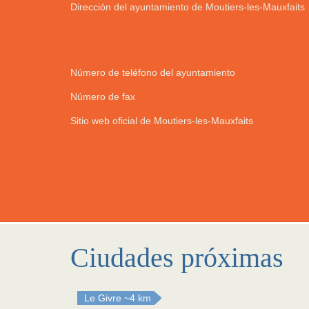
Dirección del ayuntamiento de Moutiers-les-Mauxfaits
Número de teléfono del ayuntamiento
Número de fax
Sitio web oficial de Moutiers-les-Mauxfaits
Ciudades próximas
Le Givre
~4 km