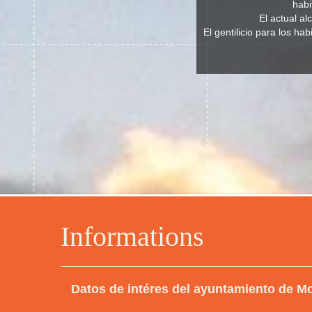
habi
El actual a
El gentilicio para los ha
Informations
Datos de intéres del ayuntamiento de Mo