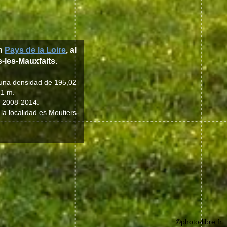
ón
Pays de la Loire
, al
s-les-Mauxfaits.
y una densidad de 195,02
71 m.
o 2008-2014.
 la localidad es Moutiers-
©photo-libre.fr