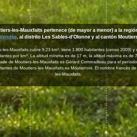
tiers-les-Mauxfaits pertenece (de mayor a menor) a la regi
Vendée
, al distrito Les Sables-d'Olonne y al cantón Moutier
s-les-Mauxfaits cubre 9,23 km², tiene 1.800 habitantes (censo 2009) 
tantes por km². La altitud mínima es de 17 m, la altitud máxima es de 
lcade de Moutiers-les-Mauxfaits es Gérard Commailleau para el períod
bitantes de Moutiers-les-Mauxfaits es Moutierrois. El nombre francés de
les-Mauxfaits.