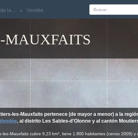
Pays de la Loire
Pays de la Loire
Vendée
Vendée
S-MAUXFAITS
tiers-les-Mauxfaits pertenece (de mayor a menor) a la regi
Vendée
, al distrito Les Sables-d'Olonne y al cantón Moutier
s-les-Mauxfaits cubre 9,23 km², tiene 1.800 habitantes (censo 2009) 