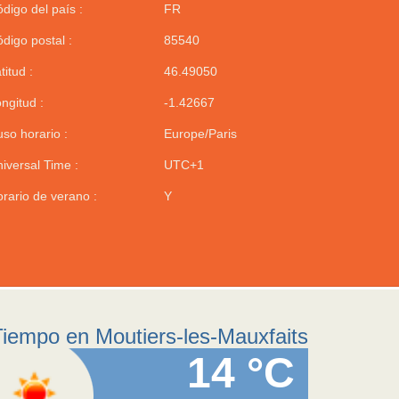
digo del país :
FR
digo postal :
85540
titud :
46.49050
ngitud :
-1.42667
so horario :
Europe/Paris
iversal Time :
UTC+1
rario de verano :
Y
Tiempo en Moutiers-les-Mauxfaits
14 °C