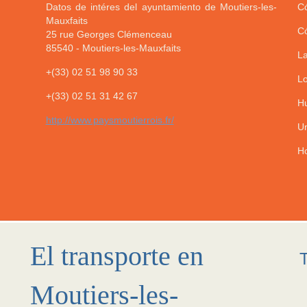
Datos de intéres del ayuntamiento de Moutiers-les-
Có
Mauxfaits
Có
25 rue Georges Clémenceau
85540
-
Moutiers-les-Mauxfaits
La
+(33) 02 51 98 90 33
Lo
+(33) 02 51 31 42 67
Hu
http://www.paysmoutierrois.fr/
Un
Ho
El transporte en
Moutiers-les-