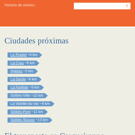
Horario de verano :
Y
Ciudades próximas
Le Pradet
~4 km
La Crau
~6 km
Hyères
~5 km
La Garde
~6 km
La Farlède
~9 km
Solliès-Ville
~10 km
La Valette-du-Var
~9 km
Solliès-Pont
~11 km
Solliès-Toucas
~13 km