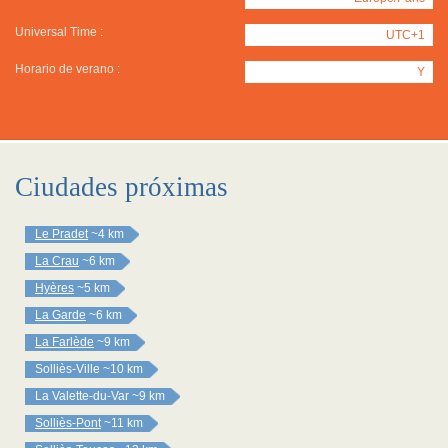
Universal Time :
UTC+1
Horario de verano :
Y
Ciudades próximas
Le Pradet
~4 km
La Crau
~6 km
Hyères
~5 km
La Garde
~6 km
La Farlède
~9 km
Solliès-Ville
~10 km
La Valette-du-Var
~9 km
Solliès-Pont
~11 km