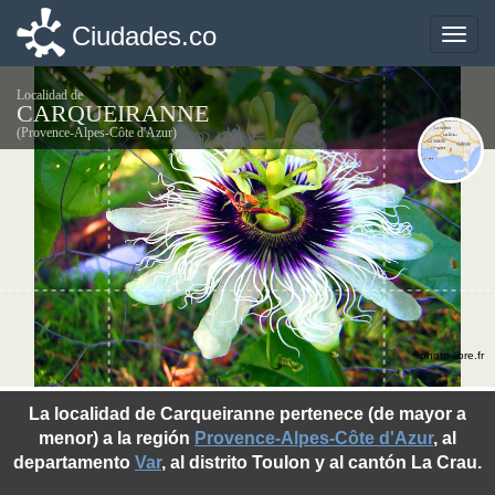
Ciudades.co
Ciudades.co
Toggle
Toggle
naviga
naviga
Localidad de
CARQUEIRANNE
(Provence-Alpes-Côte d'Azur)
©photo-libre.fr
La localidad de Carqueiranne pertenece (de mayor a
menor) a la región
Provence-Alpes-Côte d'Azur
, al
departamento
Var
, al distrito Toulon y al cantón La Crau.