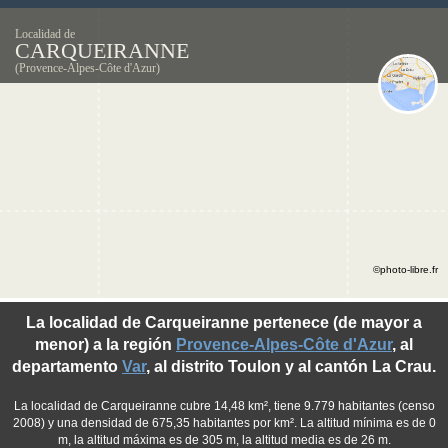
Localidad de
CARQUEIRANNE
(Provence-Alpes-Côte d'Azur)
©photo-libre.fr
La localidad de Carqueiranne pertenece (de mayor a
menor) a la región
Provence-Alpes-Côte d'Azur
, al
departamento
Var
, al distrito Toulon y al cantón La Crau.
La localidad de Carqueiranne cubre 14,48 km², tiene 9.779 habitantes (censo
2008) y una densidad de 675,35 habitantes por km². La altitud mínima es de 0
m, la altitud máxima es de 305 m, la altitud media es de 26 m.