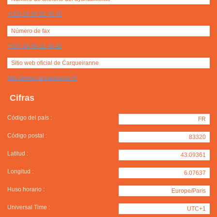
+(33) 04 94 01 40 40
Número de fax
+(33) 04 94 01 40 41
Sitio web oficial de Carqueiranne
http://www.carqueiranne.fr/
Cifras
Código del país :
FR
Código postal :
83320
Latitud :
43.09361
Longitud :
6.07637
Huso horario :
Europe/Paris
Universal Time :
UTC+1