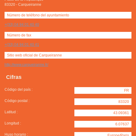
83320
-
Carqueiranne
Número de teléfono del ayuntamiento
+(33) 04 94 01 40 40
Número de fax
+(33) 04 94 01 40 41
Sitio web oficial de Carqueiranne
http://www.carqueiranne.fr/
Cifras
Código del país :
FR
Código postal :
83320
Latitud :
43.09361
Longitud :
6.07637
Huso horario :
Europe/Paris