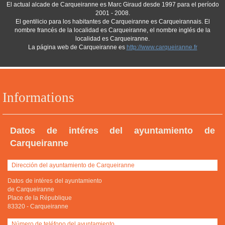
El actual alcade de Carqueiranne es Marc Giraud desde 1997 para el período
2001 - 2008.
El gentilicio para los habitantes de Carqueiranne es Carqueirannais. El
nombre francés de la localidad es Carqueiranne, el nombre inglés de la
localidad es Carqueiranne.
La página web de Carqueiranne es
http://www.carqueiranne.fr
Informations
Datos de intéres del ayuntamiento de
Carqueiranne
Dirección del ayuntamiento de Carqueiranne
Datos de intéres del ayuntamiento
de Carqueiranne
Place de la République
83320
-
Carqueiranne
Número de teléfono del ayuntamiento