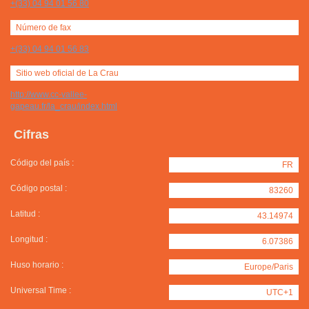
+(33) 04 94 01 56 80
Número de fax
+(33) 04 94 01 56 83
Sitio web oficial de La Crau
http://www.cc-vallee-
gapeau.fr/la_crau/index.html
Cifras
Código del país :
FR
Código postal :
83260
Latitud :
43.14974
Longitud :
6.07386
Huso horario :
Europe/Paris
Universal Time :
UTC+1