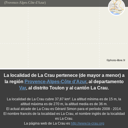
(Provence-Alpes-Côte d'Azur)
©photo-libre.fr
La localidad de La Crau pertenece (de mayor a menor) a
la región
Provence-Alpes-Côte d'Azur
, al departamento
Var
, al distrito Toulon y al cantón La Crau.
La localidad de La Crau cubre 37,87 km². La altitud mínima es de 15 m, la
altitud máxima es de 270 m, la altitud media es de 36 m.
El actual alcade de La Crau es Gérard Simon para el período 2008 - 2014.
El nombre francés de la localidad es La Crau, el nombre inglés de la localidad
es La Crau.
La página web de La Crau es
http://www.la-crau.org