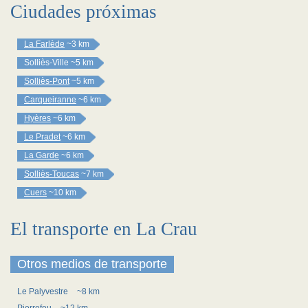
Ciudades próximas
La Farlède
~3 km
Solliès-Ville
~5 km
Solliès-Pont
~5 km
Carqueiranne
~6 km
Hyères
~6 km
Le Pradet
~6 km
La Garde
~6 km
Solliès-Toucas
~7 km
Cuers
~10 km
El transporte en La Crau
Otros medios de transporte
Le Palyvestre
~8 km