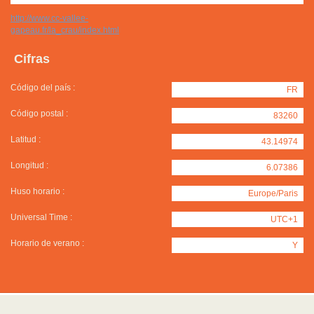
http://www.cc-vallee-
gapeau.fr/la_crau/index.html
Cifras
Código del país :
FR
Código postal :
83260
Latitud :
43.14974
Longitud :
6.07386
Huso horario :
Europe/Paris
Universal Time :
UTC+1
Horario de verano :
Y