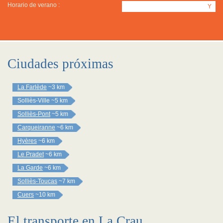
Horario de verano :
Y
Ciudades próximas
La Farlède
~3 km
Solliès-Ville
~5 km
Solliès-Pont
~5 km
Carqueiranne
~6 km
Hyères
~6 km
Le Pradet
~6 km
La Garde
~6 km
Solliès-Toucas
~7 km
Cuers
~10 km
El transporte en La Crau