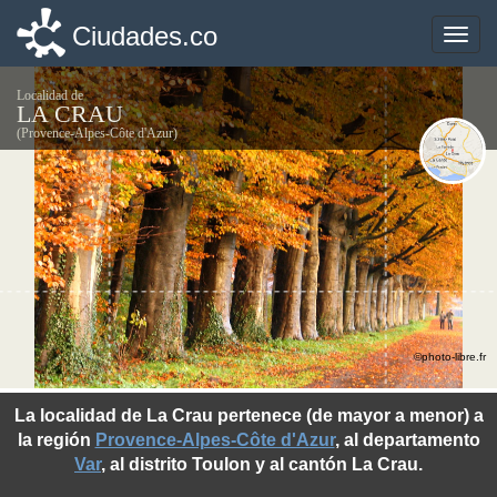
Ciudades.co
Ciudades.co
Toggle
Toggle
naviga
naviga
Localidad de
LA CRAU
(Provence-Alpes-Côte d'Azur)
©photo-libre.fr
La localidad de La Crau pertenece (de mayor a menor) a
la región
Provence-Alpes-Côte d'Azur
, al departamento
Var
, al distrito Toulon y al cantón La Crau.