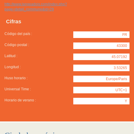
http://www.langeadois.com/index.php?
page=detail_commune&id=29
Cifras
Código del país :
FR
Código postal :
43300
Latitud :
45.07192
Longitud :
3.53265
Huso horario :
Europe/Paris
Universal Time :
UTC+1
Horario de verano :
Y