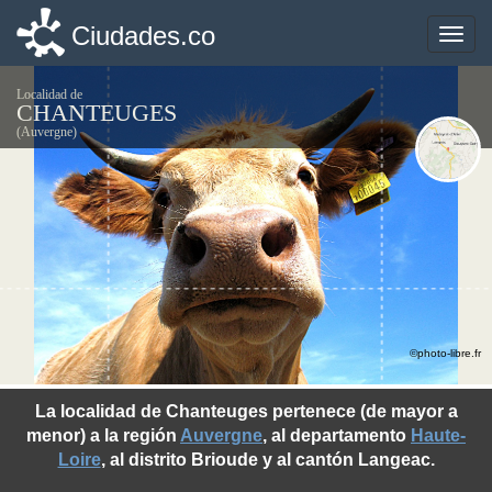
Ciudades.co
Ciudades.co
Toggle
Toggle
naviga
naviga
Localidad de
CHANTEUGES
(Auvergne)
©photo-libre.fr
La localidad de Chanteuges pertenece (de mayor a
menor) a la región
Auvergne
, al departamento
Haute-
Loire
, al distrito Brioude y al cantón Langeac.