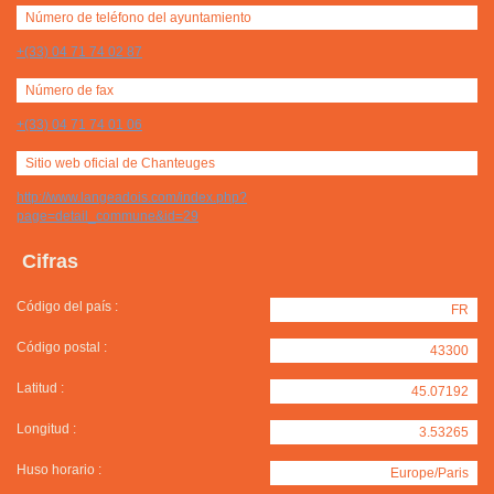
Número de teléfono del ayuntamiento
+(33) 04 71 74 02 87
Número de fax
+(33) 04 71 74 01 06
Sitio web oficial de Chanteuges
http://www.langeadois.com/index.php?
page=detail_commune&id=29
Cifras
Código del país :
FR
Código postal :
43300
Latitud :
45.07192
Longitud :
3.53265
Huso horario :
Europe/Paris