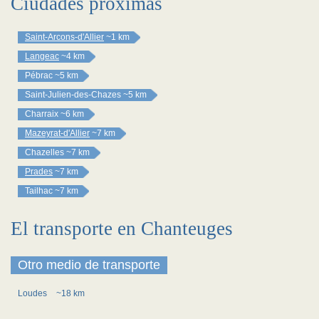
Ciudades próximas
Saint-Arcons-d'Allier
~1 km
Langeac
~4 km
Pébrac
~5 km
Saint-Julien-des-Chazes
~5 km
Charraix
~6 km
Mazeyrat-d'Allier
~7 km
Chazelles
~7 km
Prades
~7 km
Tailhac
~7 km
El transporte en Chanteuges
Otro medio de transporte
Loudes
~18 km