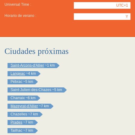
Universal Time :
UTC+1
Horario de verano :
Y
Ciudades próximas
Saint-Arcons-d'Allier
~1 km
Langeac
~4 km
Pébrac
~5 km
Saint-Julien-des-Chazes
~5 km
Charraix
~6 km
Mazeyrat-d'Allier
~7 km
Chazelles
~7 km
Prades
~7 km
Tailhac
~7 km