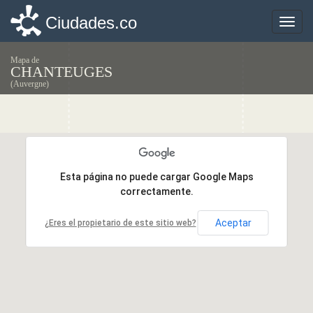
Ciudades.co
Ciudades.co
Toggle
Toggle
naviga
naviga
Mapa de
CHANTEUGES
(Auvergne)
Esta página no puede cargar Google Maps
Esta página no puede cargar Google Maps
correctamente.
correctamente.
Aceptar
Aceptar
¿Eres el propietario de este sitio web?
¿Eres el propietario de este sitio web?