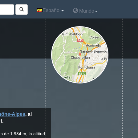
Español
Español
Mundo
Mundo
hône-Alpes
, al
t.
s de 1.934 m, la altitud