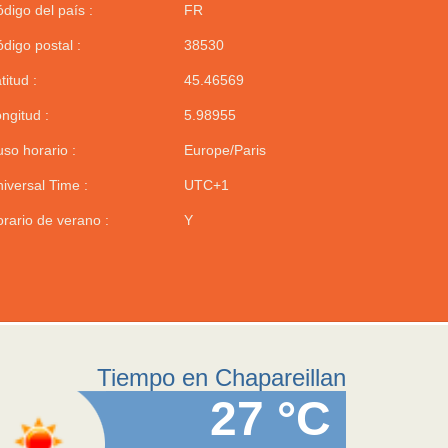
digo del país :
FR
digo postal :
38530
titud :
45.46569
ngitud :
5.98955
so horario :
Europe/Paris
iversal Time :
UTC+1
rario de verano :
Y
Tiempo en Chapareillan
27 °C