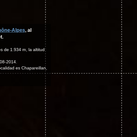
hône-Alpes
, al
t.
s de 1.934 m, la altitud
008-2014.
ocalidad es Chapareillan,
©photo-libre.fr