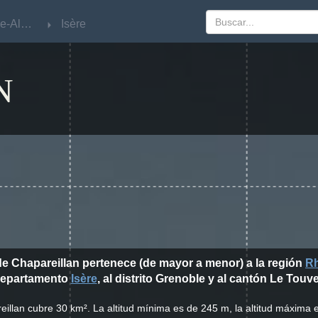
Rhône-Alpes
Rhône-Alpes
Isère
Isère
N
de Chapareillan pertenece (de mayor a menor) a la región
R
epartamento
Isère
, al distrito Grenoble y al cantón Le Touve
illan cubre 30 km². La altitud mínima es de 245 m, la altitud máxima e