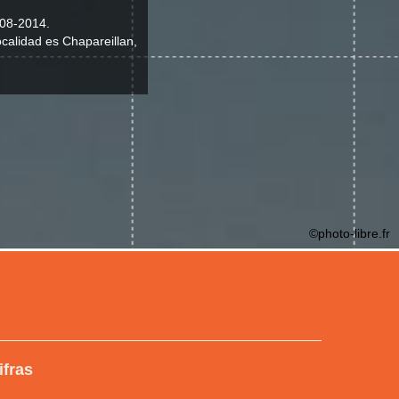
008-2014.
ocalidad es Chapareillan,
©photo-libre.fr
ifras