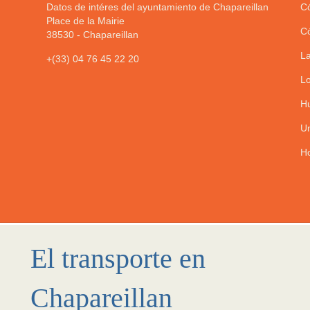
Datos de intéres del ayuntamiento de Chapareillan
Có
Place de la Mairie
Có
38530
-
Chapareillan
La
+(33) 04 76 45 22 20
Lo
Hu
Un
Ho
El transporte en
Chapareillan