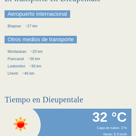
Aeropuerto internacional
Blagnac
~27 km
Otros medios de transporte
Montauban
~20 km
Francazal
~36 km
Lasbordes
~36 km
Lherm
~46 km
Tiempo en Dieupentale
32 °C
Capa de nubes: 3 %
Viento: E 9 km/h