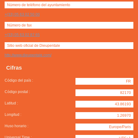
Número de teléfono del ayuntamiento
+(33) 05 63 02 50 00
Número de fax
+(33) 05 63 02 87 65
Sitio web oficial de Dieupentale
http://www.dieupentale.com/
Cifras
Código del país :
FR
Código postal :
82170
Latitud :
43.86193
Longitud :
1.26970
Huso horario :
Europe/Paris
Universal Time :