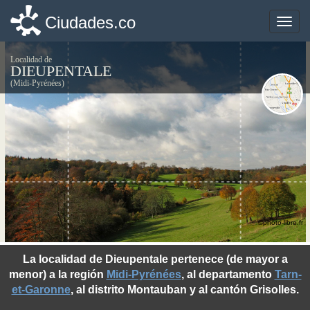
Ciudades.co
Ciudades.co
Toggle
Toggle
naviga
naviga
Localidad de
DIEUPENTALE
(Midi-Pyrénées)
©photo-libre.fr
La localidad de Dieupentale pertenece (de mayor a
menor) a la región
Midi-Pyrénées
, al departamento
Tarn-
et-Garonne
, al distrito Montauban y al cantón Grisolles.