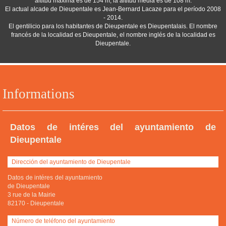
altitud máxima es de 154 m, la altitud media es de 108 m.
El actual alcade de Dieupentale es Jean-Bernard Lacaze para el período 2008
- 2014.
El gentilicio para los habitantes de Dieupentale es Dieupentalais. El nombre
francés de la localidad es Dieupentale, el nombre inglés de la localidad es
Dieupentale.
Informations
Datos de intéres del ayuntamiento de
Dieupentale
Dirección del ayuntamiento de Dieupentale
Datos de intéres del ayuntamiento
de Dieupentale
3 rue de la Mairie
82170
-
Dieupentale
Número de teléfono del ayuntamiento