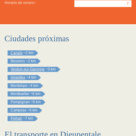
Horario de verano :
Y
Ciudades próximas
Canals
~2 km
Bessens
~2 km
Verdun-sur-Garonne
~3 km
Grisolles
~4 km
Monbéqui
~4 km
Montbartier
~6 km
Pompignan
~6 km
Campsas
~6 km
Finhan
~7 km
El transporte en Dieupentale