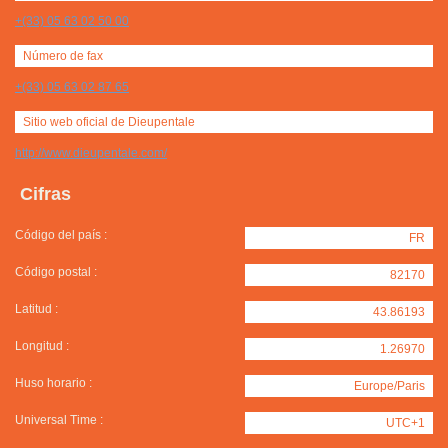
+(33) 05 63 02 50 00
Número de fax
+(33) 05 63 02 87 65
Sitio web oficial de Dieupentale
http://www.dieupentale.com/
Cifras
Código del país :
FR
Código postal :
82170
Latitud :
43.86193
Longitud :
1.26970
Huso horario :
Europe/Paris
Universal Time :
UTC+1