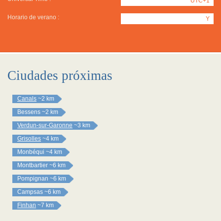
UTC+1
Horario de verano :
Y
Ciudades próximas
Canals
~2 km
Bessens
~2 km
Verdun-sur-Garonne
~3 km
Grisolles
~4 km
Monbéqui
~4 km
Montbartier
~6 km
Pompignan
~6 km
Campsas
~6 km
Finhan
~7 km