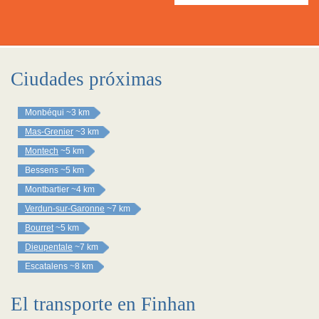
Ciudades próximas
Monbéqui
~3 km
Mas-Grenier
~3 km
Montech
~5 km
Bessens
~5 km
Montbartier
~4 km
Verdun-sur-Garonne
~7 km
Bourret
~5 km
Dieupentale
~7 km
Escatalens
~8 km
El transporte en Finhan