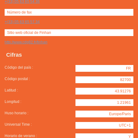
+(33) 05 63 65 54 36
Número de fax
+(33) 05 63 65 57 34
Sitio web oficial de Finhan
http://www.cdg82.fr/finhan
Cifras
Código del país :
FR
Código postal :
82700
Latitud :
43.91276
Longitud :
1.21961
Huso horario :
Europe/Paris
Universal Time :
UTC+1
Horario de verano :
Y