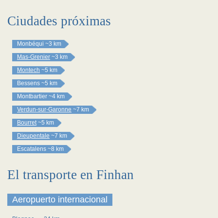
Ciudades próximas
Monbéqui
~3 km
Mas-Grenier
~3 km
Montech
~5 km
Bessens
~5 km
Montbartier
~4 km
Verdun-sur-Garonne
~7 km
Bourret
~5 km
Dieupentale
~7 km
Escatalens
~8 km
El transporte en Finhan
Aeropuerto internacional