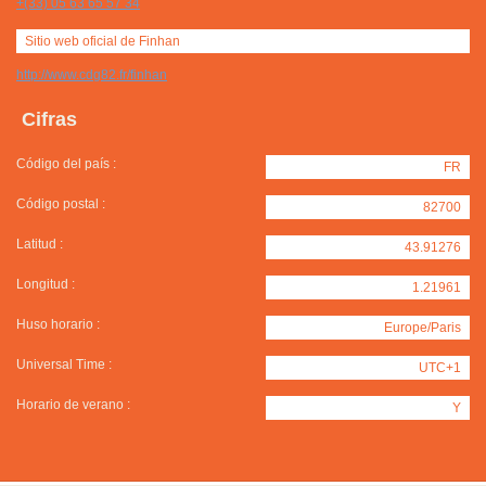
+(33) 05 63 65 57 34
Sitio web oficial de Finhan
http://www.cdg82.fr/finhan
Cifras
Código del país :
FR
Código postal :
82700
Latitud :
43.91276
Longitud :
1.21961
Huso horario :
Europe/Paris
Universal Time :
UTC+1
Horario de verano :
Y