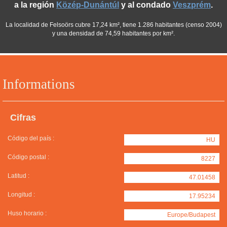
a la región
Közép-Dunántúl
y al condado
Veszprém
.
La localidad de Felsoörs cubre 17,24 km², tiene 1.286 habitantes (censo 2004)
y una densidad de 74,59 habitantes por km².
Informations
Cifras
Código del país :
HU
Código postal :
8227
Latitud :
47.01458
Longitud :
17.95234
Huso horario :
Europe/Budapest