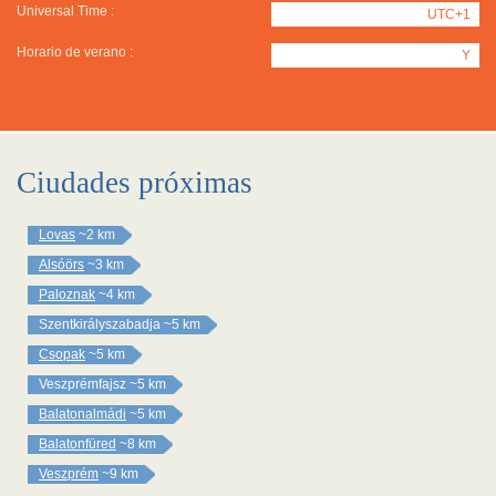
Universal Time :
UTC+1
Horario de verano :
Y
Ciudades próximas
Lovas
~2 km
Alsóörs
~3 km
Paloznak
~4 km
Szentkirályszabadja
~5 km
Csopak
~5 km
Veszprémfajsz
~5 km
Balatonalmádi
~5 km
Balatonfüred
~8 km
Veszprém
~9 km