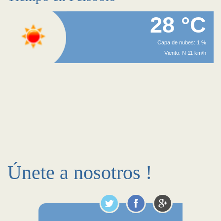
28 °C
Capa de nubes: 1 %
Viento: N 11 km/h
Únete a nosotros !