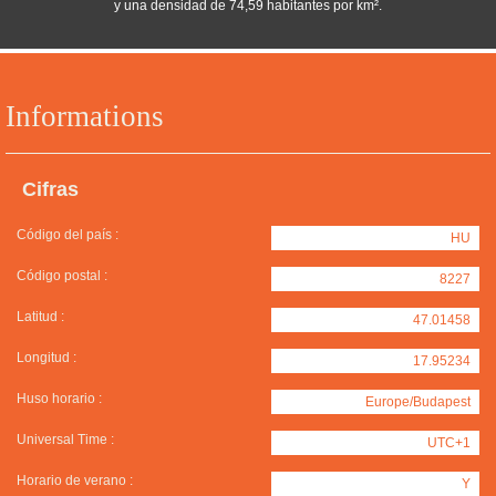
y una densidad de 74,59 habitantes por km².
Informations
Cifras
Código del país :
HU
Código postal :
8227
Latitud :
47.01458
Longitud :
17.95234
Huso horario :
Europe/Budapest
Universal Time :
UTC+1
Horario de verano :
Y