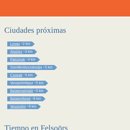
Ciudades próximas
Lovas
~2 km
Alsóörs
~3 km
Paloznak
~4 km
Szentkirályszabadja
~5 km
Csopak
~5 km
Veszprémfajsz
~5 km
Balatonalmádi
~5 km
Balatonfüred
~8 km
Veszprém
~9 km
Tiempo en Felsoörs