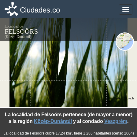
Ciudades.co
Ciudades.co
Toggle
Toggle
naviga
naviga
Localidad de
FELSOÖRS
(Közép-Dunántúl)
©photo-libre.fr
La localidad de Felsoörs pertenece (de mayor a menor)
a la región
Közép-Dunántúl
y al condado
Veszprém
.
La localidad de Felsoörs cubre 17,24 km², tiene 1.286 habitantes (censo 2004)