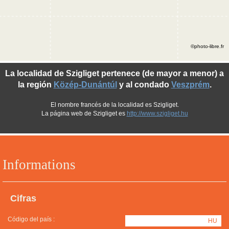
©photo-libre.fr
La localidad de Szigliget pertenece (de mayor a menor) a
la región
Közép-Dunántúl
y al condado
Veszprém
.
El nombre francés de la localidad es Szigliget.
La página web de Szigliget es
http://www.szigliget.hu
Informations
Cifras
Código del país :
HU