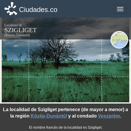
Ciudades.co
Ciudades.co
Toggle
Toggle
naviga
naviga
Localidad de
SZIGLIGET
(Közép-Dunántúl)
©photo-libre.fr
La localidad de Szigliget pertenece (de mayor a menor) a
la región
Közép-Dunántúl
y al condado
Veszprém
.
El nombre francés de la localidad es Szigliget.