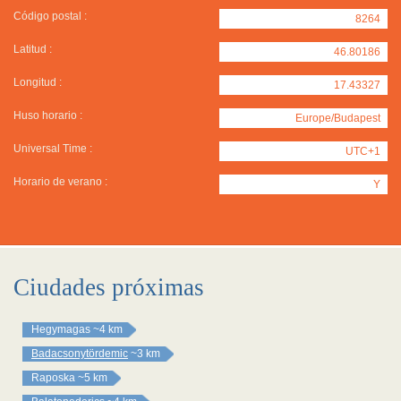
Código postal :
8264
Latitud :
46.80186
Longitud :
17.43327
Huso horario :
Europe/Budapest
Universal Time :
UTC+1
Horario de verano :
Y
Ciudades próximas
Hegymagas
~4 km
Badacsonytördemic
~3 km
Raposka
~5 km