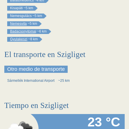
Balatonederics
~4 km
Kisapáti
~5 km
Nemesgulács
~5 km
Nemesvita
~5 km
Badacsonytomaj
~6 km
Gyulakeszi
~8 km
El transporte en Szigliget
Otro medio de transporte
Sármellék International Airport
~25 km
Tiempo en Szigliget
23 °C