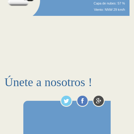
Capa de nubes: 57 %
Viento: NNW 29 km/h
Únete a nosotros !