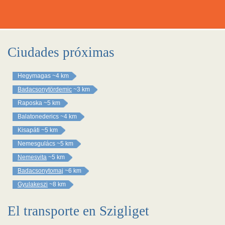
Ciudades próximas
Hegymagas
~4 km
Badacsonytördemic
~3 km
Raposka
~5 km
Balatonederics
~4 km
Kisapáti
~5 km
Nemesgulács
~5 km
Nemesvita
~5 km
Badacsonytomaj
~6 km
Gyulakeszi
~8 km
El transporte en Szigliget