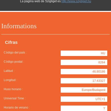
La página web de Szigliget es
http://www.szigliget.hu
Informations
Cifras
Código del país :
HU
Código postal :
8264
Latitud :
46.80186
Longitud :
17.43327
Huso horario :
Europe/Budapest
Universal Time :
UTC+1
Horario de verano :
Y