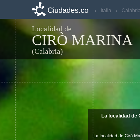
Ciudades.co
Ciudades.co
Italia
Italia
Calabri
Calabri
Localidad de
CIRÒ MARINA
(Calabria)
La localidad de 
La localidad de Cirò M