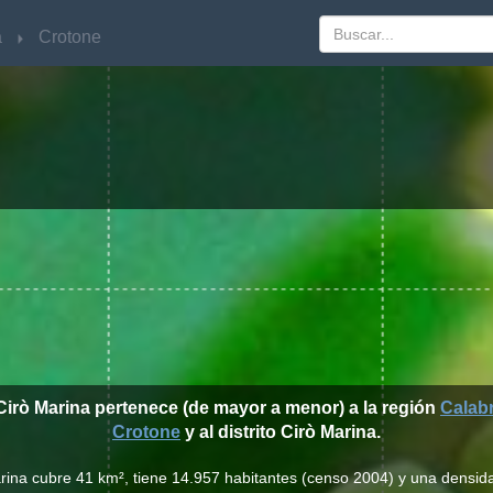
a
a
Crotone
Crotone
Cirò Marina pertenece (de mayor a menor) a la región
Calabr
Crotone
y al distrito Cirò Marina.
arina cubre 41 km², tiene 14.957 habitantes (censo 2004) y una densid