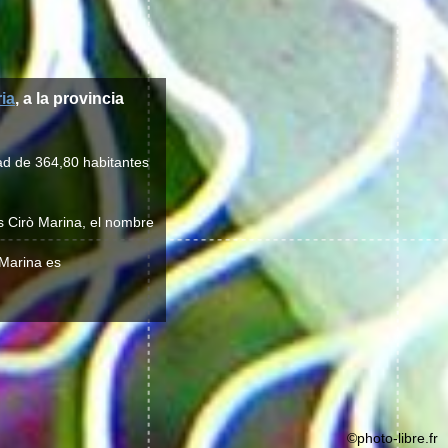
ia
, a la provincia
ad de 364,80 habitantes
es Cirò Marina, el nombre
 Marina es
©photo-libre.fr