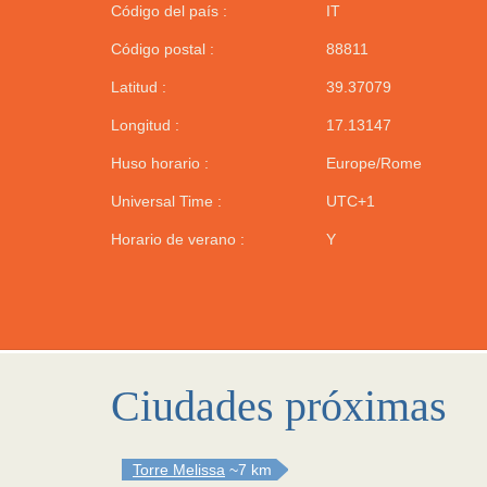
Código del país :
IT
Código postal :
88811
Latitud :
39.37079
Longitud :
17.13147
Huso horario :
Europe/Rome
Universal Time :
UTC+1
Horario de verano :
Y
Ciudades próximas
Torre Melissa
~7 km