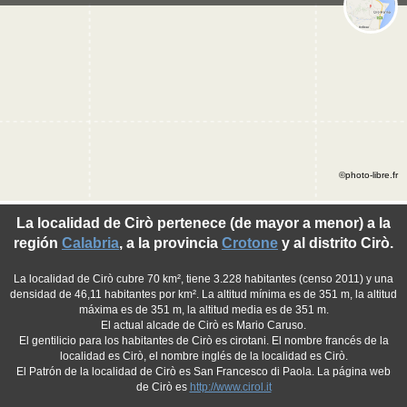
©photo-libre.fr
La localidad de Cirò pertenece (de mayor a menor) a la
región
Calabria
, a la provincia
Crotone
y al distrito Cirò.
La localidad de Cirò cubre 70 km², tiene 3.228 habitantes (censo 2011) y una
densidad de 46,11 habitantes por km². La altitud mínima es de 351 m, la altitud
máxima es de 351 m, la altitud media es de 351 m.
El actual alcade de Cirò es Mario Caruso.
El gentilicio para los habitantes de Cirò es cirotani. El nombre francés de la
localidad es Cirò, el nombre inglés de la localidad es Cirò.
El Patrón de la localidad de Cirò es San Francesco di Paola. La página web
de Cirò es
http://www.cirol.it