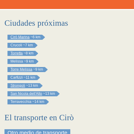
Ciudades próximas
Cirò Marina
~6 km
Crucoli
~7 km
Torretta
~8 km
Melissa
~9 km
Torre Melissa
~9 km
Carfizzi
~11 km
Strongoli
~13 km
San Nicola dell'Alto
~13 km
Terravecchia
~14 km
El transporte en Cirò
Otro medio de transporte