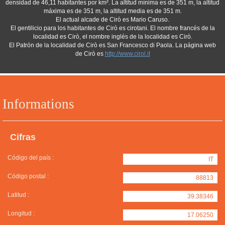
densidad de 46,11 habitantes por km². La altitud mínima es de 351 m, la altitud
máxima es de 351 m, la altitud media es de 351 m.
El actual alcade de Cirò es Mario Caruso.
El gentilicio para los habitantes de Cirò es cirotani. El nombre francés de la
localidad es Cirò, el nombre inglés de la localidad es Cirò.
El Patrón de la localidad de Cirò es San Francesco di Paola. La página web
de Cirò es
http://www.cirol.it
Informations
Cifras
Código del país :
IT
Código postal :
88813
Latitud :
39.38346
Longitud :
17.06250