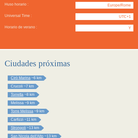
Huso horario :
Europe/Rome
Universal Time :
UTC+1
Horario de verano :
Y
Ciudades próximas
Cirò Marina
~6 km
Crucoli
~7 km
Torretta
~8 km
Melissa
~9 km
Torre Melissa
~9 km
Carfizzi
~11 km
Strongoli
~13 km
San Nicola dell'Alto
~13 km