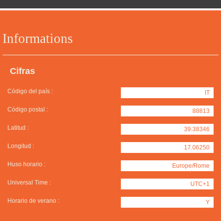
Informations
Cifras
Código del país :
IT
Código postal :
88813
Latitud :
39.38346
Longitud :
17.06250
Huso horario :
Europe/Rome
Universal Time :
UTC+1
Horario de verano :
Y