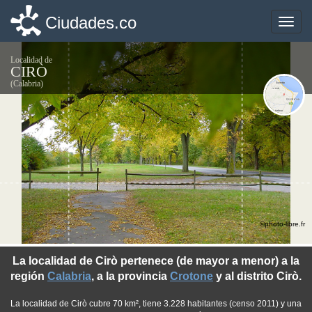
Ciudades.co
Ciudades.co
Toggle
Toggle
naviga
naviga
Localidad de
CIRÒ
(Calabria)
©photo-libre.fr
La localidad de Cirò pertenece (de mayor a menor) a la
región
Calabria
, a la provincia
Crotone
y al distrito Cirò.
La localidad de Cirò cubre 70 km², tiene 3.228 habitantes (censo 2011) y una