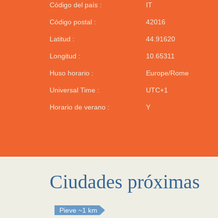
Código del país :
IT
Código postal :
42016
Latitud :
44.91620
Longitud :
10.65311
Huso horario :
Europe/Rome
Universal Time :
UTC+1
Horario de verano :
Y
Ciudades próximas
Pieve
~1 km