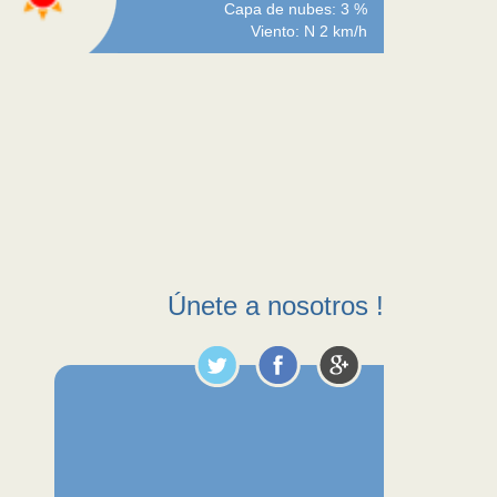
Capa de nubes: 3 %
Viento: N 2 km/h
Únete a nosotros !