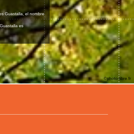
 es Guastalla, el nombre
 Guastalla es
©photo-libre.fr