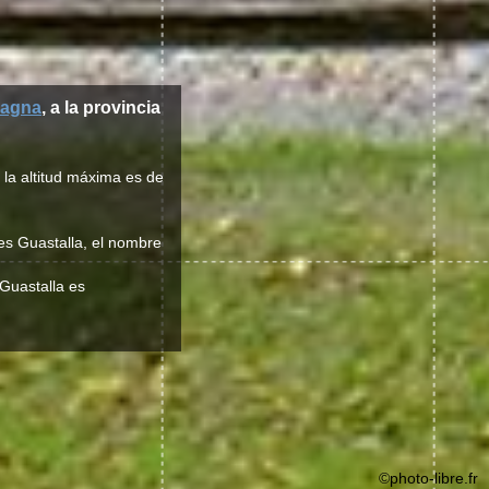
magna
, a la provincia
 la altitud máxima es de
 es Guastalla, el nombre
 Guastalla es
©photo-libre.fr