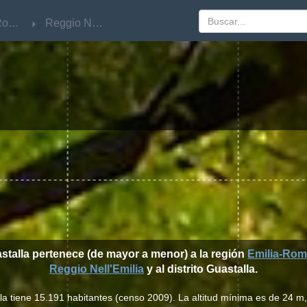
Emilia-Romagna
Emilia-Romagna
Reggio Nell'Emilia
Reggio Nell'Emilia
stalla pertenece (de mayor a menor) a la región
Emilia-Ro
Reggio Nell'Emilia
y al distrito Guastalla.
la tiene 15.191 habitantes (censo 2009). La altitud mínima es de 24 m,