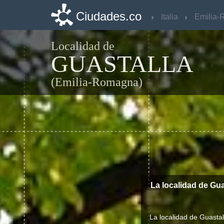
Ciudades.co
Ciudades.co
Italia
Italia
Localidad de
GUASTALLA
(Emilia-Romagna)
La localidad de Gua
La localidad de Guastal