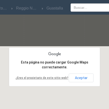
Emilia-Romagna
Emilia-Romagna
Reggio Nell'Emilia
Reggio Nell'Emilia
Guastalla
Guastalla
Esta página no puede cargar Google Maps
Esta página no puede cargar Google Maps
correctamente.
correctamente.
Aceptar
Aceptar
¿Eres el propietario de este sitio web?
¿Eres el propietario de este sitio web?