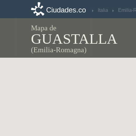
Ciudades.co
Ciudades.co
Italia
Italia
Mapa de
GUASTALLA
(Emilia-Romagna)