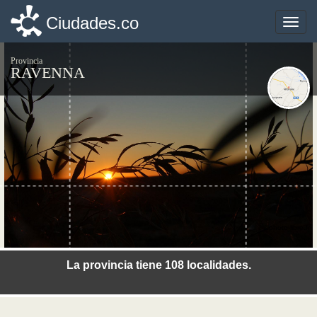
Ciudades.co
Ciudades.co
Toggle
Toggle
naviga
naviga
Provincia
RAVENNA
©photo-libre.fr
La provincia tiene 108 localidades.