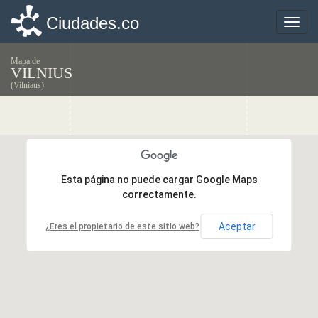
Ciudades.co
Ciudades.co
Toggle
Toggle
naviga
naviga
Mapa de
VILNIUS
(Vilniaus)
Esta página no puede cargar Google Maps
Esta página no puede cargar Google Maps
correctamente.
correctamente.
Aceptar
Aceptar
¿Eres el propietario de este sitio web?
¿Eres el propietario de este sitio web?