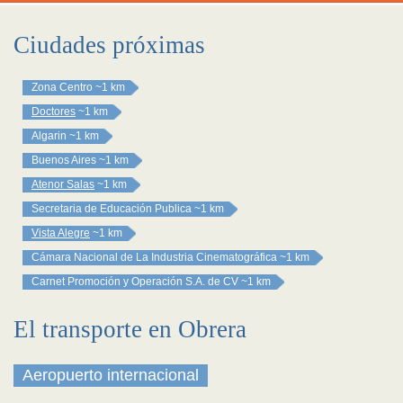
Ciudades próximas
Zona Centro
~1 km
Doctores
~1 km
Algarin
~1 km
Buenos Aires
~1 km
Atenor Salas
~1 km
Secretaria de Educación Publica
~1 km
Vista Alegre
~1 km
Cámara Nacional de La Industria Cinematográfica
~1 km
Carnet Promoción y Operación S.A. de CV
~1 km
El transporte en Obrera
Aeropuerto internacional