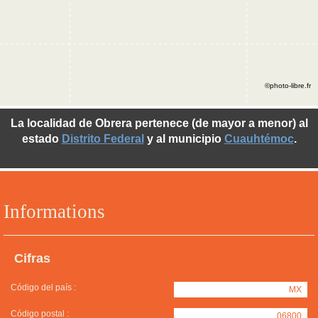
©photo-libre.fr
La localidad de Obrera pertenece (de mayor a menor) al
estado
Distrito Federal
y al municipio
Cuauhtémoc
.
Informations
Cifras
Código del país :
MX
Código postal :
06800