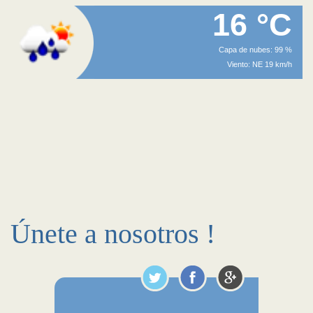
16 °C
Capa de nubes: 99 %
Viento: NE 19 km/h
Únete a nosotros !