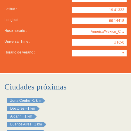
Latitud :
19.41333
Longitud :
-99.14418
Huso horario :
America/Mexico_City
Universal Time :
UTC-6
Horario de verano :
Y
Ciudades próximas
Zona Centro
~1 km
Doctores
~1 km
Algarin
~1 km
Buenos Aires
~1 km