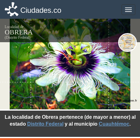
Ciudades.co
Ciudades.co
Toggle
Toggle
naviga
naviga
Localidad de
OBRERA
(Distrito Federal)
©photo-libre.fr
La localidad de Obrera pertenece (de mayor a menor) al
estado
Distrito Federal
y al municipio
Cuauhtémoc
.