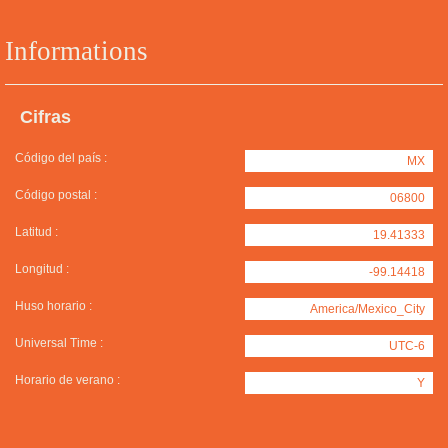
Informations
Cifras
Código del país :
MX
Código postal :
06800
Latitud :
19.41333
Longitud :
-99.14418
Huso horario :
America/Mexico_City
Universal Time :
UTC-6
Horario de verano :
Y