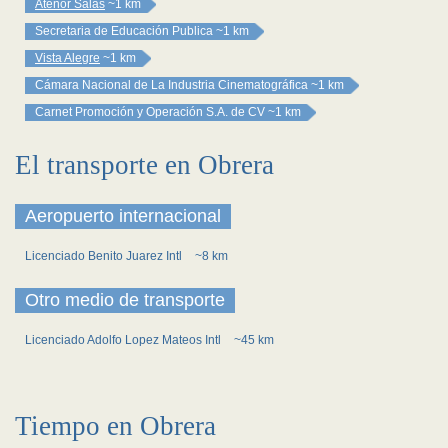
Atenor Salas
~1 km
Secretaria de Educación Publica
~1 km
Vista Alegre
~1 km
Cámara Nacional de La Industria Cinematográfica
~1 km
Carnet Promoción y Operación S.A. de CV
~1 km
El transporte en Obrera
Aeropuerto internacional
Licenciado Benito Juarez Intl
~8 km
Otro medio de transporte
Licenciado Adolfo Lopez Mateos Intl
~45 km
Tiempo en Obrera