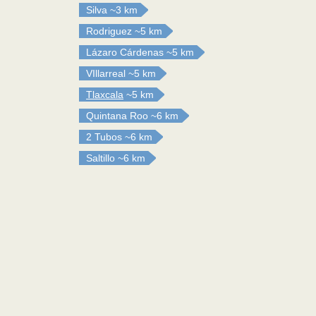
Silva
~3 km
Rodriguez
~5 km
Lázaro Cárdenas
~5 km
VIllarreal
~5 km
Tlaxcala
~5 km
Quintana Roo
~6 km
2 Tubos
~6 km
Saltillo
~6 km