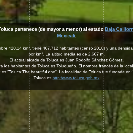
 Toluca pertenece (de mayor a menor) al estado
Baja Califor
Mexicali
.
cubre 420,14 km², tiene 467.712 habitantes (censo 2010) y una densida
por km². La altitud media es de 2.667 m.
El actual alcade de Toluca es Juan Rodolfo Sánchez Gómez.
ara los habitantes de Toluca es Toluqueño. El nombre francés de la loca
d es "Toluca The beautiful one". La localidad de Toluca fue fundada e
Toluca es
http://www.toluca.gob.mx