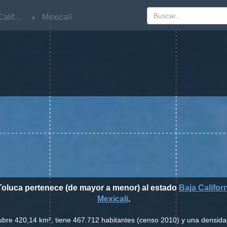
Baja California
Baja California
Mexicali
Mexicali
 Toluca pertenece (de mayor a menor) al estado
Baja Califor
Mexicali
.
cubre 420,14 km², tiene 467.712 habitantes (censo 2010) y una densida