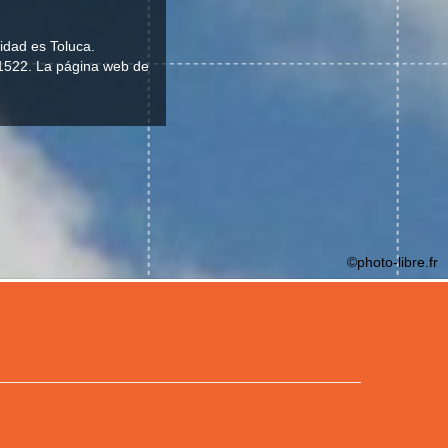
lidad es Toluca.
n 1522. La página web de
©photo-libre.fr