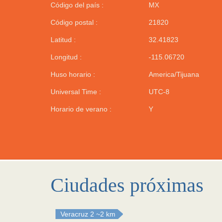
Código del país :
MX
Código postal :
21820
Latitud :
32.41823
Longitud :
-115.06720
Huso horario :
America/Tijuana
Universal Time :
UTC-8
Horario de verano :
Y
Ciudades próximas
Veracruz 2
~2 km