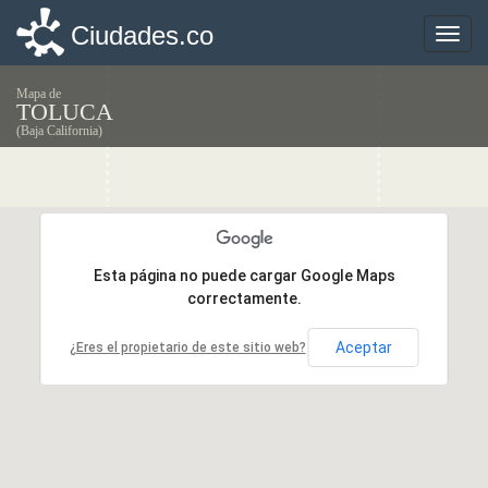
Ciudades.co
Ciudades.co
Toggle
Toggle
naviga
naviga
Mapa de
TOLUCA
(Baja California)
Esta página no puede cargar Google Maps
Esta página no puede cargar Google Maps
correctamente.
correctamente.
Aceptar
Aceptar
¿Eres el propietario de este sitio web?
¿Eres el propietario de este sitio web?