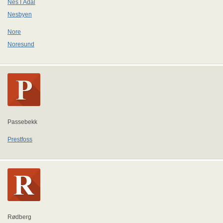
Nes I Ådal
Nesbyen
Nore
Noresund
Passebekk
Prestfoss
Rødberg