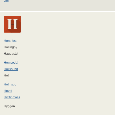
Gol
Hønefoss
Hallingby
Haugastøl
Hemsedal
Hokksund
Hol
Holmsbu
Hovet
Hvittingfoss
Hyggen