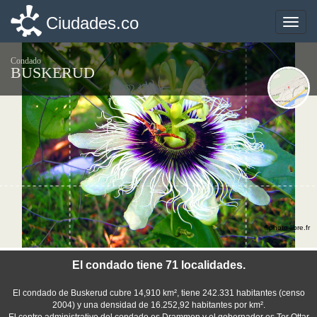
Ciudades.co
Ciudades.co
Toggle
Toggle
naviga
naviga
Condado
BUSKERUD
©photo-libre.fr
El condado tiene 71 localidades.
El condado de Buskerud cubre 14,910 km², tiene 242.331 habitantes (censo
2004) y una densidad de 16.252,92 habitantes por km².