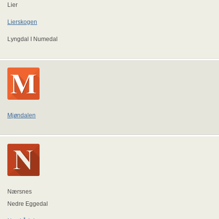
Lier
Lierskogen
Lyngdal I Numedal
Mjøndalen
Nærsnes
Nedre Eggedal