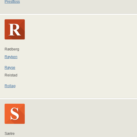
Prestfoss
Rødberg
Røyken
Røyse
Reistad
Rollag
Sætre