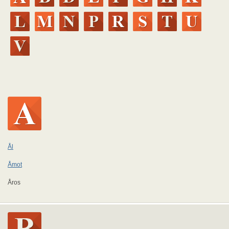
Ål
Åmot
Åros