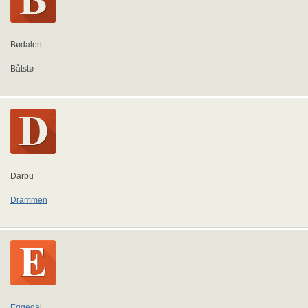
Bødalen
Båtstø
Darbu
Drammen
Eggedal