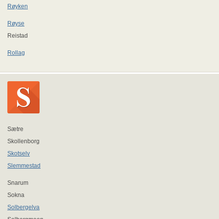
Røyken
Røyse
Reistad
Rollag
Sætre
Skollenborg
Skotselv
Slemmestad
Snarum
Sokna
Solbergelva