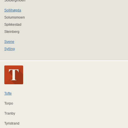
Solbergmoen
Sollihøgda
Solumsmoen
Spikkestad
Steinberg
Svene
Sylling
Tofte
Torpo
Tranby
Tyristrand