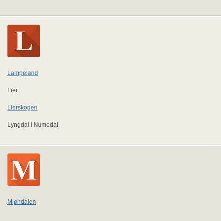
Lampeland
Lier
Lierskogen
Lyngdal I Numedal
Mjøndalen