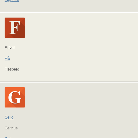
Filtvet
Flå
Flesberg
Geilo
Geithus