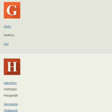
Geilo
Geithus
Gol
Hønefoss
Hallingby
Haugastøl
Hemsedal
Hokksund