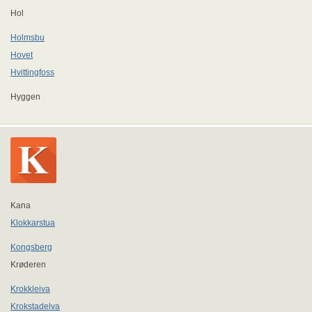
Hol
Holmsbu
Hovet
Hvittingfoss
Hyggen
Kana
Klokkarstua
Kongsberg
Krøderen
Krokkleiva
Krokstadelva