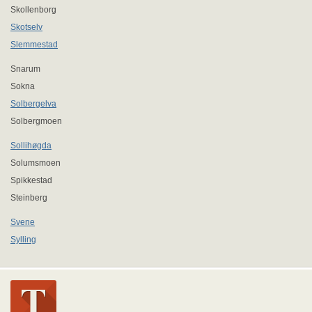
Skollenborg
Skotselv
Slemmestad
Snarum
Sokna
Solbergelva
Solbergmoen
Sollihøgda
Solumsmoen
Spikkestad
Steinberg
Svene
Sylling