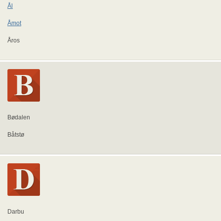
Ål
Åmot
Åros
Bødalen
Båtstø
Darbu