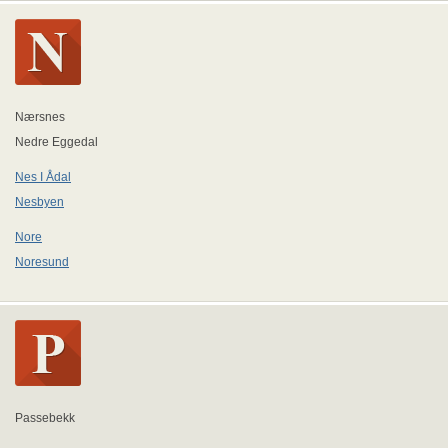
Nærsnes
Nedre Eggedal
Nes I Ådal
Nesbyen
Nore
Noresund
Passebekk