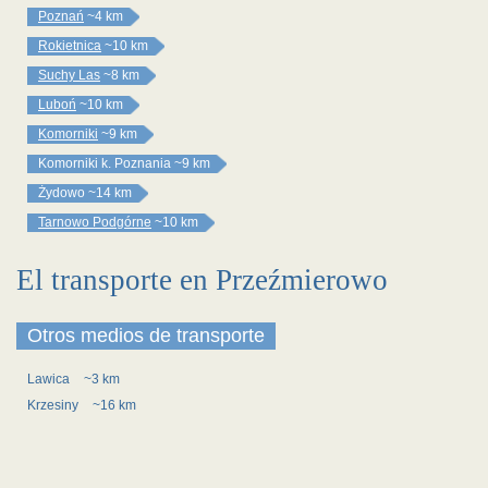
Poznań
~4 km
Rokietnica
~10 km
Suchy Las
~8 km
Luboń
~10 km
Komorniki
~9 km
Komorniki k. Poznania
~9 km
Żydowo
~14 km
Tarnowo Podgórne
~10 km
El transporte en Przeźmierowo
Otros medios de transporte
Lawica
~3 km
Krzesiny
~16 km