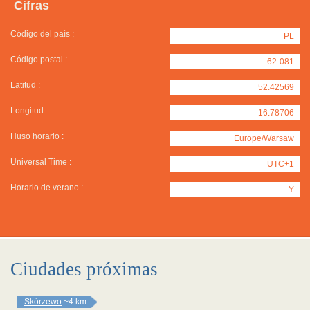
Cifras
Código del país :
PL
Código postal :
62-081
Latitud :
52.42569
Longitud :
16.78706
Huso horario :
Europe/Warsaw
Universal Time :
UTC+1
Horario de verano :
Y
Ciudades próximas
Skórzewo
~4 km