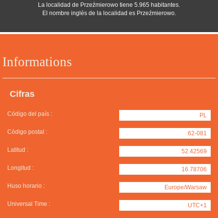
La localidad de Przeźmierowo tiene 5.965 habitantes.
El nombre inglés de la localidad es Przeźmierowo.
Informations
Cifras
Código del país :
PL
Código postal :
62-081
Latitud :
52.42569
Longitud :
16.78706
Huso horario :
Europe/Warsaw
Universal Time :
UTC+1