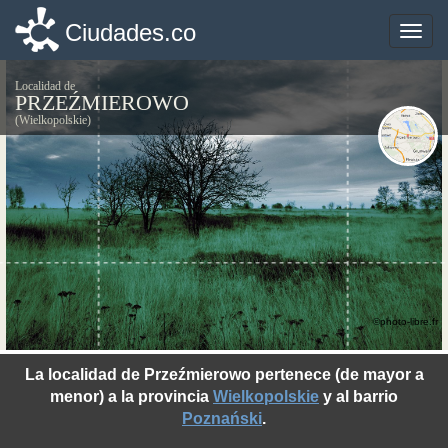
Ciudades.co
Ciudades.co
Toggle
Toggle
naviga
naviga
Localidad de
PRZEŹMIEROWO
(Wielkopolskie)
©photo-libre.fr
La localidad de Przeźmierowo pertenece (de mayor a
menor) a la provincia
Wielkopolskie
y al barrio
Poznański
.