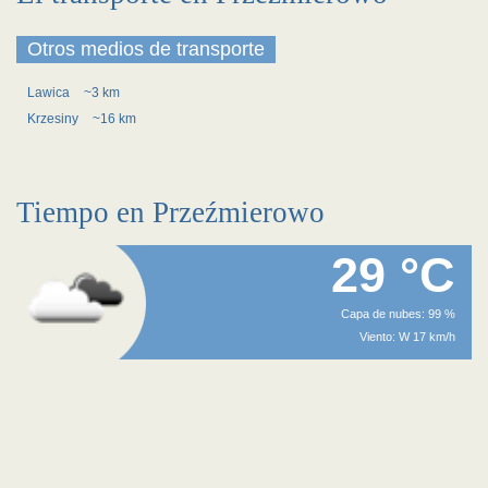
Otros medios de transporte
Lawica
~3 km
Krzesiny
~16 km
Tiempo en Przeźmierowo
29 °C
Capa de nubes: 99 %
Viento: W 17 km/h