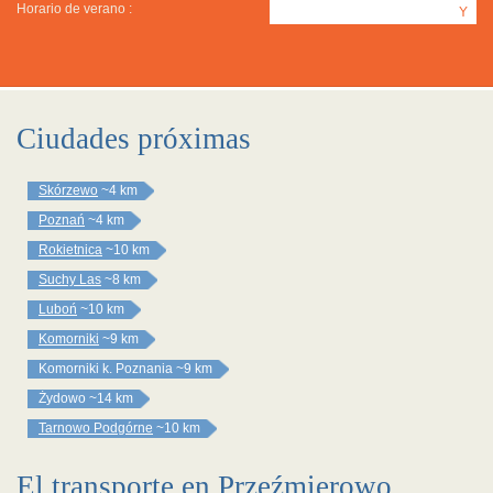
Horario de verano :
Y
Ciudades próximas
Skórzewo
~4 km
Poznań
~4 km
Rokietnica
~10 km
Suchy Las
~8 km
Luboń
~10 km
Komorniki
~9 km
Komorniki k. Poznania
~9 km
Żydowo
~14 km
Tarnowo Podgórne
~10 km
El transporte en Przeźmierowo