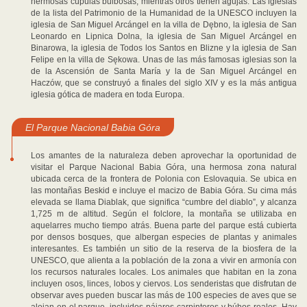
hermosas cúpulas bulbosas, mientras otros tienen agujas. Las iglesias
de la lista del Patrimonio de la Humanidad de la UNESCO incluyen la
iglesia de San Miguel Arcángel en la villa de Dębno, la iglesia de San
Leonardo en Lipnica Dolna, la iglesia de San Miguel Arcángel en
Binarowa, la iglesia de Todos los Santos en Blizne y la iglesia de San
Felipe en la villa de Sękowa. Unas de las más famosas iglesias son la
de la Ascensión de Santa María y la de San Miguel Arcángel en
Haczów, que se construyó a finales del siglo XIV y es la más antigua
iglesia gótica de madera en toda Europa.
El Parque Nacional Babia Góra
Los amantes de la naturaleza deben aprovechar la oportunidad de
visitar el Parque Nacional Babia Góra, una hermosa zona natural
ubicada cerca de la frontera de Polonia con Eslovaquia. Se ubica en
las montañas Beskid e incluye el macizo de Babia Góra. Su cima más
elevada se llama Diablak, que significa “cumbre del diablo”, y alcanza
1,725 m de altitud. Según el folclore, la montaña se utilizaba en
aquelarres mucho tiempo atrás. Buena parte del parque está cubierta
por densos bosques, que albergan especies de plantas y animales
interesantes. Es también un sitio de la reserva de la biosfera de la
UNESCO, que alienta a la población de la zona a vivir en armonía con
los recursos naturales locales. Los animales que habitan en la zona
incluyen osos, linces, lobos y ciervos. Los senderistas que disfrutan de
observar aves pueden buscar las más de 100 especies de aves que se