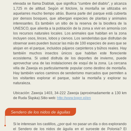
elevada se llama Diablak, que significa “cumbre del diablo”, y alcanza
1,725 m de altitud. Según el folclore, la montaña se utilizaba en
aquelarres mucho tiempo atrás. Buena parte del parque está cubierta
por densos bosques, que albergan especies de plantas y animales
interesantes. Es también un sitio de la reserva de la biosfera de la
UNESCO, que alienta a la población de la zona a vivir en armonía con
los recursos naturales locales. Los animales que habitan en la zona
incluyen osos, linces, lobos y ciervos. Los senderistas que disfrutan de
observar aves pueden buscar las más de 100 especies de aves que se
alojan en el parque, incluidos pájaros carpinteros y búhos reales. Hay
también muchos insectos únicos que habitan este floreciente
ecosistema. Si usted disfruta de los deportes de invierno, puede
aprovechar una de las instalaciones de esquí de la zona. La cercana
villa de Zawoja es particularmente popular como destino de montaña.
Hay también varios caminos de senderismo marcados que permiten a
los visitantes explorar el parque, subir la montaña y explorar su
naturaleza.
Ubicación: Zawoja 1403, 34-222 Zawoja (aproximadamente a 130 km
de Ruda Śląska).Sitio web:
http://www.bgpn.pl/en
Sendero de los nidos de águilas
Si le interesan los castillos, ¿por qué no pasar un día o dos explorando
el Sendero de los nidos de águila en el suroeste de Polonia? El