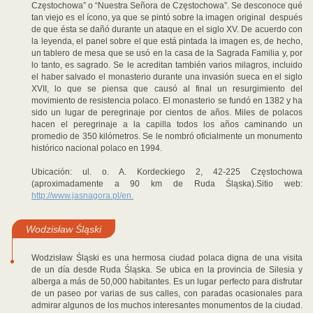
Częstochowa” o “Nuestra Señora de Częstochowa”. Se desconoce qué
tan viejo es el ícono, ya que se pintó sobre la imagen original después
de que ésta se dañó durante un ataque en el siglo XV. De acuerdo con
la leyenda, el panel sobre el que está pintada la imagen es, de hecho,
un tablero de mesa que se usó en la casa de la Sagrada Familia y, por
lo tanto, es sagrado. Se le acreditan también varios milagros, incluido
el haber salvado el monasterio durante una invasión sueca en el siglo
XVII, lo que se piensa que causó al final un resurgimiento del
movimiento de resistencia polaco. El monasterio se fundó en 1382 y ha
sido un lugar de peregrinaje por cientos de años. Miles de polacos
hacen el peregrinaje a la capilla todos los años caminando un
promedio de 350 kilómetros. Se le nombró oficialmente un monumento
histórico nacional polaco en 1994.
Ubicación: ul. o. A. Kordeckiego 2, 42-225 Częstochowa
(aproximadamente a 90 km de Ruda Śląska).Sitio web:
http://www.jasnagora.pl/en.
Wodzisław Śląski
Wodzisław Śląski es una hermosa ciudad polaca digna de una visita
de un día desde Ruda Śląska. Se ubica en la provincia de Silesia y
alberga a más de 50,000 habitantes. Es un lugar perfecto para disfrutar
de un paseo por varias de sus calles, con paradas ocasionales para
admirar algunos de los muchos interesantes monumentos de la ciudad.