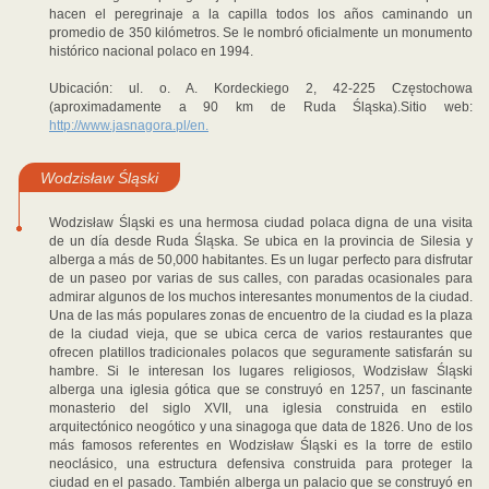
hacen el peregrinaje a la capilla todos los años caminando un
promedio de 350 kilómetros. Se le nombró oficialmente un monumento
histórico nacional polaco en 1994.
Ubicación: ul. o. A. Kordeckiego 2, 42-225 Częstochowa
(aproximadamente a 90 km de Ruda Śląska).Sitio web:
http://www.jasnagora.pl/en.
Wodzisław Śląski
Wodzisław Śląski es una hermosa ciudad polaca digna de una visita
de un día desde Ruda Śląska. Se ubica en la provincia de Silesia y
alberga a más de 50,000 habitantes. Es un lugar perfecto para disfrutar
de un paseo por varias de sus calles, con paradas ocasionales para
admirar algunos de los muchos interesantes monumentos de la ciudad.
Una de las más populares zonas de encuentro de la ciudad es la plaza
de la ciudad vieja, que se ubica cerca de varios restaurantes que
ofrecen platillos tradicionales polacos que seguramente satisfarán su
hambre. Si le interesan los lugares religiosos, Wodzisław Śląski
alberga una iglesia gótica que se construyó en 1257, un fascinante
monasterio del siglo XVII, una iglesia construida en estilo
arquitectónico neogótico y una sinagoga que data de 1826. Uno de los
más famosos referentes en Wodzisław Śląski es la torre de estilo
neoclásico, una estructura defensiva construida para proteger la
ciudad en el pasado. También alberga un palacio que se construyó en