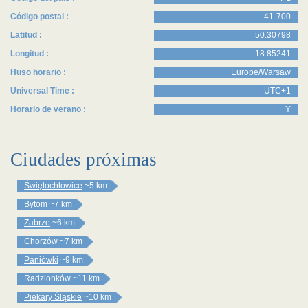
Código postal :
41-700
Latitud :
50.30798
Longitud :
18.85241
Huso horario :
Europe/Warsaw
Universal Time :
UTC+1
Horario de verano :
Y
Ciudades próximas
Świętochłowice
~5 km
Bytom
~7 km
Zabrze
~6 km
Chorzów
~7 km
Paniówki
~9 km
Radzionków
~11 km
Piekary Śląskie
~10 km