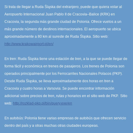
Si trata de llegar a Ruda Śląska del extranjero, puede que quiera volar al
Aeropuerto Internacional Juan Pablo II de Cracovia–Balice (KRK) en
Cracovia, la segunda más grande ciudad de Polonia. Ofrece vuelos a un
más grande número de destinos internacionales. El aeropuerto se ubica
aproximadamente a 80 km al sureste de Ruda Śląska. Sitio web:
http://www.krakowairport.pl/en/
En tren: Ruda Śląska tiene una estación de tren, a la que se puede llegar de
forma fácil y económica en trenes de pasajeros. Los trenes de Polonia son
operados principalmente por los Ferrocarriles Nacionales Polacos (PKP).
Desde Ruda Śląska, se lleva aproximadamente dos horas en tren a
Cracovia y cuatro horas a Varsovia. Se puede encontrar información
adicional sobre precios de tren, rutas y horarios en el sitio web de PKP. Sitio
web:
http://rozklad-pkp.pl/bin/query.exe/en
En autobús: Polonia tiene varias empresas de autobús que ofrecen servicio
dentro del país y a otras muchas otras ciudades europeas.