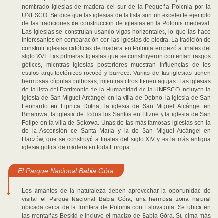
nombrado iglesias de madera del sur de la Pequeña Polonia por la
UNESCO. Se dice que las iglesias de la lista son un excelente ejemplo
de las tradiciones de construcción de iglesias en la Polonia medieval.
Las iglesias se construían usando vigas horizontales, lo que las hace
interesantes en comparación con las iglesias de piedra. La tradición de
construir iglesias católicas de madera en Polonia empezó a finales del
siglo XVI. Las primeras iglesias que se construyeron contenían rasgos
góticos, mientras iglesias posteriores muestran influencias de los
estilos arquitectónicos rococó y barroco. Varias de las iglesias tienen
hermosas cúpulas bulbosas, mientras otros tienen agujas. Las iglesias
de la lista del Patrimonio de la Humanidad de la UNESCO incluyen la
iglesia de San Miguel Arcángel en la villa de Dębno, la iglesia de San
Leonardo en Lipnica Dolna, la iglesia de San Miguel Arcángel en
Binarowa, la iglesia de Todos los Santos en Blizne y la iglesia de San
Felipe en la villa de Sękowa. Unas de las más famosas iglesias son la
de la Ascensión de Santa María y la de San Miguel Arcángel en
Haczów, que se construyó a finales del siglo XIV y es la más antigua
iglesia gótica de madera en toda Europa.
El Parque Nacional Babia Góra
Los amantes de la naturaleza deben aprovechar la oportunidad de
visitar el Parque Nacional Babia Góra, una hermosa zona natural
ubicada cerca de la frontera de Polonia con Eslovaquia. Se ubica en
las montañas Beskid e incluye el macizo de Babia Góra. Su cima más