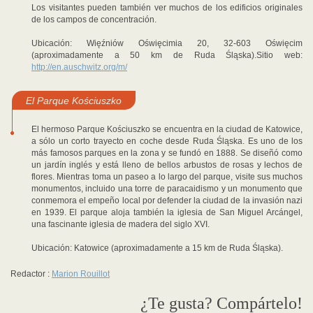
Los visitantes pueden también ver muchos de los edificios originales
de los campos de concentración.
Ubicación: Więźniów Oświęcimia 20, 32-603 Oświęcim
(aproximadamente a 50 km de Ruda Śląska).Sitio web:
http://en.auschwitz.org/m/
El Parque Kościuszko
El hermoso Parque Kościuszko se encuentra en la ciudad de Katowice,
a sólo un corto trayecto en coche desde Ruda Śląska. Es uno de los
más famosos parques en la zona y se fundó en 1888. Se diseñó como
un jardín inglés y está lleno de bellos arbustos de rosas y lechos de
flores. Mientras toma un paseo a lo largo del parque, visite sus muchos
monumentos, incluido una torre de paracaidismo y un monumento que
conmemora el empeño local por defender la ciudad de la invasión nazi
en 1939. El parque aloja también la iglesia de San Miguel Arcángel,
una fascinante iglesia de madera del siglo XVI.
Ubicación: Katowice (aproximadamente a 15 km de Ruda Śląska).
Redactor :
Marion Rouillot
¿Te gusta? Compártelo!