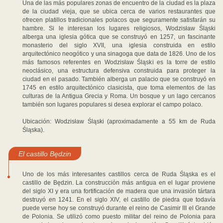
Una de las más populares zonas de encuentro de la ciudad es la plaza
de la ciudad vieja, que se ubica cerca de varios restaurantes que
ofrecen platillos tradicionales polacos que seguramente satisfarán su
hambre. Si le interesan los lugares religiosos, Wodzisław Śląski
alberga una iglesia gótica que se construyó en 1257, un fascinante
monasterio del siglo XVII, una iglesia construida en estilo
arquitectónico neogótico y una sinagoga que data de 1826. Uno de los
más famosos referentes en Wodzisław Śląski es la torre de estilo
neoclásico, una estructura defensiva construida para proteger la
ciudad en el pasado. También alberga un palacio que se construyó en
1745 en estilo arquitectónico clasicista, que toma elementos de las
culturas de la Antigua Grecia y Roma. Un bosque y un lago cercanos
también son lugares populares si desea explorar el campo polaco.
Ubicación: Wodzisław Śląski (aproximadamente a 55 km de Ruda
Śląska).
El castillo Będzin
Uno de los más interesantes castillos cerca de Ruda Śląska es el
castillo de Będzin. La construcción más antigua en el lugar proviene
del siglo XI y era una fortificación de madera que una invasión tártara
destruyó en 1241. En el siglo XIV, el castillo de piedra que todavía
puede verse hoy se construyó durante el reino de Casimir III el Grande
de Polonia. Se utilizó como puesto militar del reino de Polonia para