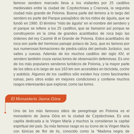
famoso sendero marcado lleva a los visitantes por 25 castillos
medievales entre la ciudad de Częstochowa y Cracovia, la segunda
ciudad más grande de Polonia. Buena parte del terreno a lo largo del
sendero es parte del Parque paisajístico de los nidos de águila, que se
fundó en 1980. El término “nido de águila” en el nombre del sendero y
el parque se refiere a los 25 castillos, que se llamaron así porque se
construyeron en la cima de grandes acantilados de roca bajo las
órdenes del rey Casimir III el Grande de Polonia. Estos acantilados de
roca son parte del hermoso paisaje polaco de Jura, que es famoso por
sus numerosas formaciones de piedra caliza del periodo Jurásico, sus
valles y cuevas. Además de los muchos castillos del siglo XIV, el
sendero también cruza varias torres de observación defensivas. Es uno
de los más populares senderos turísticos de Polonia, y la mayor parte
de los sitios a lo largo de sus 163 km son accesibles en bicicleta, coche
y autobús. Algunos de los castillos sólo existen hoy como fascinantes
ruinas, pero otros están en mejores condiciones y contiene muchos
rasgos interesantes que explorar, como las torres.
El Monasterio Jasna Góra
Uno de los más famosos sitios de peregrinaje en Polonia es el
monasterio de Jasna Góra en la ciudad de Częstochowa. Es una
capilla dedicada a la Virgen María y muchos la consideran la capital
espiritual del país. Su más famoso rasgo es su ícono de la Virgen María
con túnicas de flor de lis, conocido como la “Madona negra de