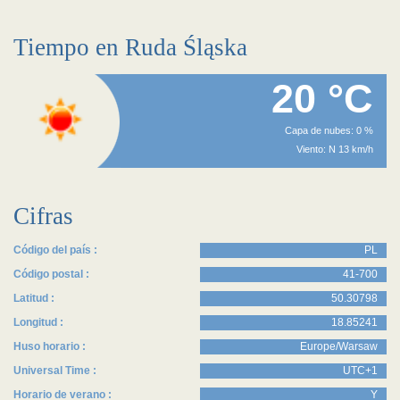
Tiempo en Ruda Śląska
20 °C
Capa de nubes: 0 %
Viento: N 13 km/h
Cifras
Código del país :
PL
Código postal :
41-700
Latitud :
50.30798
Longitud :
18.85241
Huso horario :
Europe/Warsaw
Universal Time :
UTC+1
Horario de verano :
Y