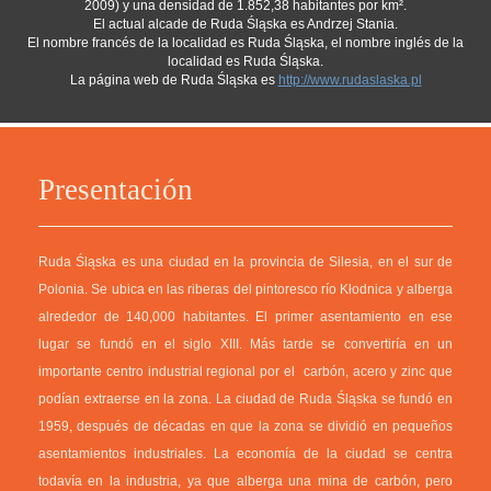
2009) y una densidad de 1.852,38 habitantes por km².
El actual alcade de Ruda Śląska es Andrzej Stania.
El nombre francés de la localidad es Ruda Śląska, el nombre inglés de la
localidad es Ruda Śląska.
La página web de Ruda Śląska es
http://www.rudaslaska.pl
Presentación
Ruda Śląska es una ciudad en la provincia de Silesia, en el sur de
Polonia. Se ubica en las riberas del pintoresco río Kłodnica y alberga
alrededor de 140,000 habitantes. El primer asentamiento en ese
lugar se fundó en el siglo XIII. Más tarde se convertiría en un
importante centro industrial regional por el carbón, acero y zinc que
podían extraerse en la zona. La ciudad de Ruda Śląska se fundó en
1959, después de décadas en que la zona se dividió en pequeños
asentamientos industriales. La economía de la ciudad se centra
todavía en la industria, ya que alberga una mina de carbón, pero