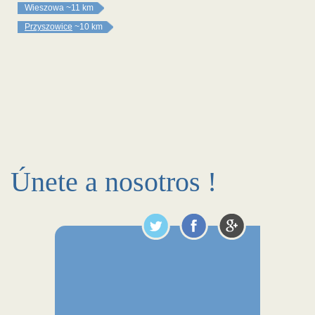
Wieszowa
~11 km
Przyszowice
~10 km
Únete a nosotros !