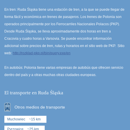
En tren: Ruda Śląska tiene una estación de tren, a la que se puede llegar de
forma fácil y económica en trenes de pasajeros. Los trenes de Polonia son
operados principalmente por los Ferrocarriles Nacionales Polacos (PKP).
Desde Ruda Śląska, se lleva aproximadamente dos horas en tren a
Cracovia y cuatro horas a Varsovia. Se puede encontrar información
adicional sobre precios de tren, rutas y horarios en el sitio web de PKP. Sitio
web:
http://rozklad-pkp.pl/bin/query.exe/en
En autobús: Polonia tiene varias empresas de autobús que ofrecen servicio
dentro del país y a otras muchas otras ciudades europeas.
El transporte en Ruda Śląska
Otros medios de transporte
Muchowiec
~15 km
Pyrzowice
~25 km