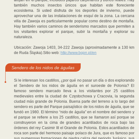
alojan en el parque, incluidos pájaros carpinteros y búhos reales. Hay
también muchos insectos únicos que habitan este floreciente
ecosistema. Si usted disfruta de los deportes de invierno, puede
aprovechar una de las instalaciones de esquí de la zona. La cercana
villa de Zawoja es particularmente popular como destino de montaña.
Hay también varios caminos de senderismo marcados que permiten a
los visitantes explorar el parque, subir la montaña y explorar su
naturaleza.
Ubicación: Zawoja 1403, 34-222 Zawoja (aproximadamente a 130 km
de Ruda Śląska).Sitio web:
http://www.bgpn.pl/en
Sendero de los nidos de águilas
Si le interesan los castillos, ¿por qué no pasar un día o dos explorando
el Sendero de los nidos de águila en el suroeste de Polonia? El
famoso sendero marcado lleva a los visitantes por 25 castillos
medievales entre la ciudad de Częstochowa y Cracovia, la segunda
ciudad más grande de Polonia. Buena parte del terreno a lo largo del
sendero es parte del Parque paisajístico de los nidos de águila, que se
fundó en 1980. El término “nido de águila” en el nombre del sendero y
el parque se refiere a los 25 castillos, que se llamaron así porque se
construyeron en la cima de grandes acantilados de roca bajo las
órdenes del rey Casimir III el Grande de Polonia. Estos acantilados de
roca son parte del hermoso paisaje polaco de Jura, que es famoso por
sus numerosas formaciones de piedra caliza del periodo Jurásico, sus