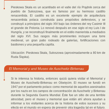
Pieskowa Skała es un acantilado en el valle del río Prądnik cerca del
pueblo de Sułoszowa, que es famoso por su hermoso castillo
renacentista. El castillo es un excelente ejemplo de arquitectura
renacentista polaca construida para propósitos defensivos, y se
construyó a principios del siglo XIV bajo las órdenes del rey Casimir III
el grande de Polonia. Lo renovó después en ese siglo el rey Luis I de
Hungría, y se reconstruyó finalmente en el estilo manierista a mediados
del siglo XVI. Sus rasgos más prominentes incluyen una torre
medieval, un gran patio rodeado de galerías, fortificaciones con
bastiones y una pequeña capilla.
Ubicación: Pieskowa Skała, Sułoszowa (aproximadamente a 80 km de
Ruda Śląska).
El Memorial y and Museo de Auschwitz-Birkenau
Si le interesa la historia, entonces quizá quiera visitar el Memorial y
Museo de Auschwitz-Birkenau en Oświęcim. El museo se fundó en
1947 por el parlamento polaco como memorial de aquellos asesinados
por los nazis en los campos de concentración de Auschwitz y Birkenau
durante la Segunda Guerra Mundial. Éste fue un sitio de una terrible
atrocidad, pero el museo y memorial que están ahí ahora ayudan a
informar a los visitantes acerca de la historia de estos sucesos y su
efecto en el mundo en espera de prevenir otra tragedia tal en el futuro.