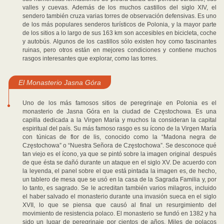
valles y cuevas. Además de los muchos castillos del siglo XIV, el
sendero también cruza varias torres de observación defensivas. Es uno
de los más populares senderos turísticos de Polonia, y la mayor parte
de los sitios a lo largo de sus 163 km son accesibles en bicicleta, coche
y autobús. Algunos de los castillos sólo existen hoy como fascinantes
ruinas, pero otros están en mejores condiciones y contiene muchos
rasgos interesantes que explorar, como las torres.
El Monasterio Jasna Góra
Uno de los más famosos sitios de peregrinaje en Polonia es el
monasterio de Jasna Góra en la ciudad de Częstochowa. Es una
capilla dedicada a la Virgen María y muchos la consideran la capital
espiritual del país. Su más famoso rasgo es su ícono de la Virgen María
con túnicas de flor de lis, conocido como la “Madona negra de
Częstochowa” o “Nuestra Señora de Częstochowa”. Se desconoce qué
tan viejo es el ícono, ya que se pintó sobre la imagen original después
de que ésta se dañó durante un ataque en el siglo XV. De acuerdo con
la leyenda, el panel sobre el que está pintada la imagen es, de hecho,
un tablero de mesa que se usó en la casa de la Sagrada Familia y, por
lo tanto, es sagrado. Se le acreditan también varios milagros, incluido
el haber salvado el monasterio durante una invasión sueca en el siglo
XVII, lo que se piensa que causó al final un resurgimiento del
movimiento de resistencia polaco. El monasterio se fundó en 1382 y ha
sido un lugar de peregrinaje por cientos de años. Miles de polacos