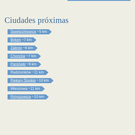
Ciudades próximas
Świętochłowice
~5 km
Bytom
~7 km
Zabrze
~6 km
Chorzów
~7 km
Paniówki
~9 km
Radzionków
~11 km
Piekary Śląskie
~10 km
Wieszowa
~11 km
Przyszowice
~10 km