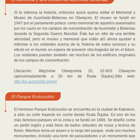
Si le interesa la historia, entonces quizá quiera visitar el Memorial y
Museo de Auschwitz-Birkenau en Oświęcim. El museo se fundó en
1947 por el parlamento polaco como memorial de aquellos asesinados
por los nazis en los campos de concentración de Auschwitz y Birkenau
durante la Segunda Guerra Mundial. Éste fue un sitio de una terrible
atrocidad, pero el museo y memorial que están ahí ahora ayudan a
informar a los visitantes acerca de la historia de estos sucesos y su
efecto en el mundo en espera de prevenir otra tragedia tal en el futuro.
Los visitantes pueden también ver muchos de los edificios originales
de los campos de concentración.
Ubicación: Więźniów Oświęcimia 20, 32-603 Oświęcim
(aproximadamente a 50 km de Ruda Śląska).Sitio web:
http://en.auschwitz.org/m/
El Parque Kościuszko
El hermoso Parque Kościuszko se encuentra en la ciudad de Katowice,
a sólo un corto trayecto en coche desde Ruda Śląska. Es uno de los
más famosos parques en la zona y se fundó en 1888. Se diseñó como
un jardín inglés y está lleno de bellos arbustos de rosas y lechos de
flores. Mientras toma un paseo a lo largo del parque, visite sus muchos
monumentos, incluido una torre de paracaidismo y un monumento que