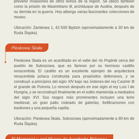
prevenir invasiones de otros reinos de la región. Se utilizó también
como la prisión de Maximiliano III, archiduque de Austria, después de
su derrota en la guerra. Hoy alberga varias fascinantes colecciones de
museo.
Ubicación: Zamkowa 1, 42-500 Będzin (aproximadamente a 30 km de
Ruda Śląska).
Pieskowa Skała
Pieskowa Skała es un acantilado en el valle del río Prądnik cerca del
pueblo de Sułoszowa, que es famoso por su hermoso castillo
renacentista. El castillo es un excelente ejemplo de arquitectura
renacentista polaca construida para propósitos defensivos, y se
construyó a principios del siglo XIV bajo las órdenes del rey Casimir III
el grande de Polonia. Lo renovó después en ese siglo el rey Luis I de
Hungría, y se reconstruyó finalmente en el estilo manierista a mediados
del siglo XVI. Sus rasgos más prominentes incluyen una torre
medieval, un gran patio rodeado de galerías, fortificaciones con
bastiones y una pequeña capilla.
Ubicación: Pieskowa Skała, Sułoszowa (aproximadamente a 80 km de
Ruda Śląska).
El Memorial y and Museo de Auschwitz-Birkenau