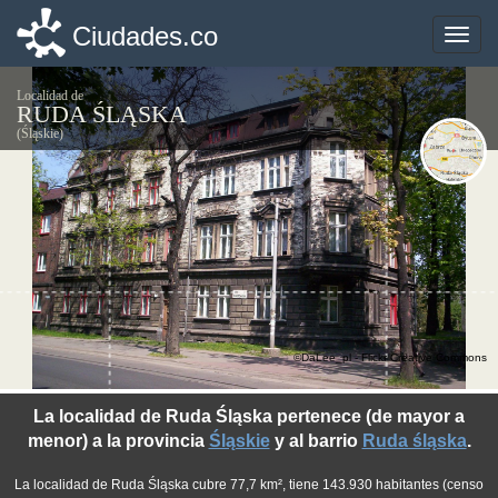
Ciudades.co
Ciudades.co
Toggle
Toggle
naviga
naviga
Localidad de
RUDA ŚLĄSKA
(Śląskie)
©DaLee_pl - Flickr Creative Commons
La localidad de Ruda Śląska pertenece (de mayor a
menor) a la provincia
Śląskie
y al barrio
Ruda śląska
.
La localidad de Ruda Śląska cubre 77,7 km², tiene 143.930 habitantes (censo