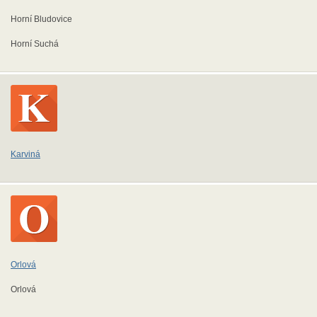
Horní Bludovice
Horní Suchá
Karviná
Orlová
Orlová