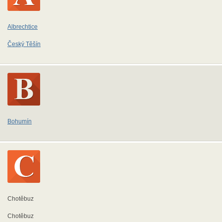
Albrechtice
Český Těšín
Bohumín
Chotěbuz
Chotěbuz