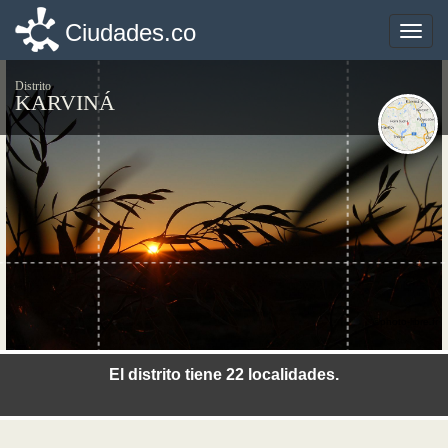
Ciudades.co
Ciudades.co
Toggle
Toggle
naviga
naviga
Distrito
KARVINÁ
©photo-libre.fr
El distrito tiene 22 localidades.