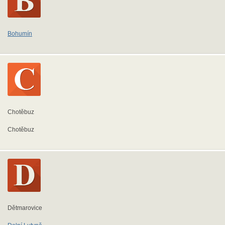
Bohumín
Chotěbuz
Chotěbuz
Dětmarovice