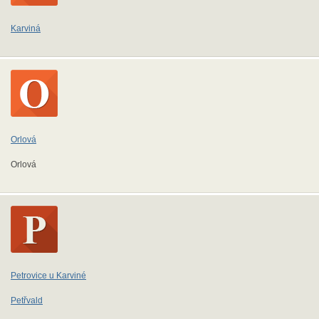
Karviná
Orlová
Orlová
Petrovice u Karviné
Petřvald