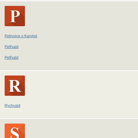
Petrovice u Karviné
Petřvald
Petřvald
Rychvald