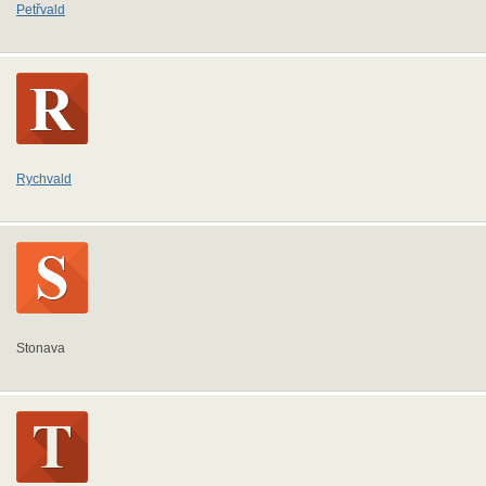
Petřvald
Rychvald
Stonava