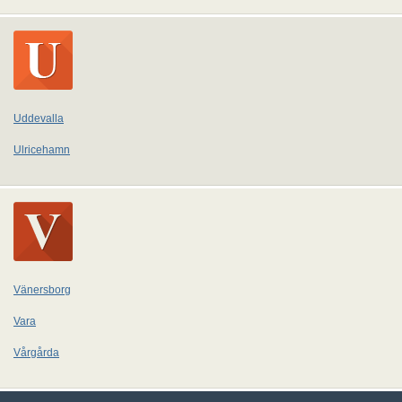
Uddevalla
Ulricehamn
Vänersborg
Vara
Vårgårda