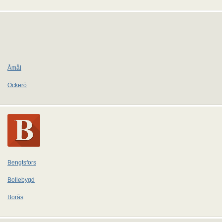
Åmål
Öckerö
Bengtsfors
Bollebygd
Borås