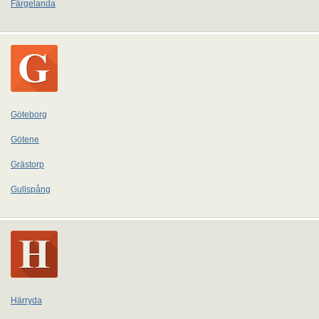
Färgelanda
Göteborg
Götene
Grästorp
Gullspång
Härryda