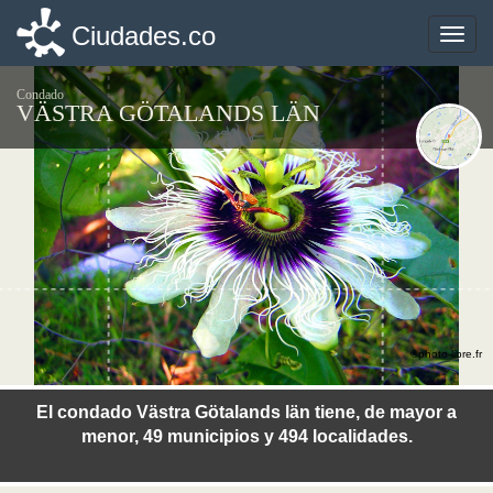
Ciudades.co
Ciudades.co
Toggle
Toggle
naviga
naviga
Condado
VÄSTRA GÖTALANDS LÄN
©photo-libre.fr
El condado Västra Götalands län tiene, de mayor a
menor, 49 municipios y 494 localidades.