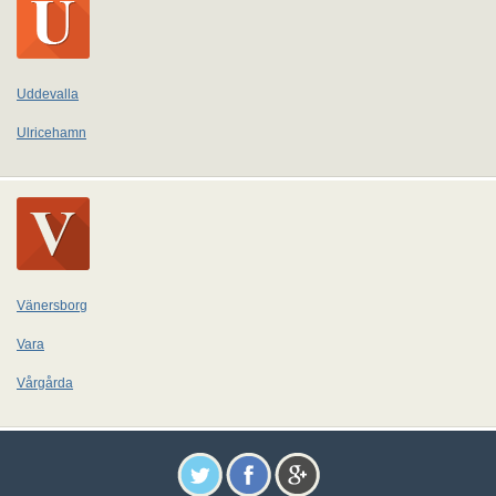
Uddevalla
Ulricehamn
Vänersborg
Vara
Vårgårda