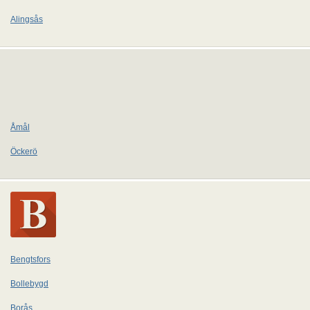
Alingsås
Åmål
Öckerö
Bengtsfors
Bollebygd
Borås