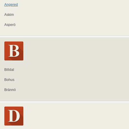
Angered
Askim
Asperö
Billdal
Bohus
Brännö