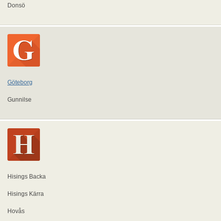
Donsö
Göteborg
Gunnilse
Hisings Backa
Hisings Kärra
Hovås