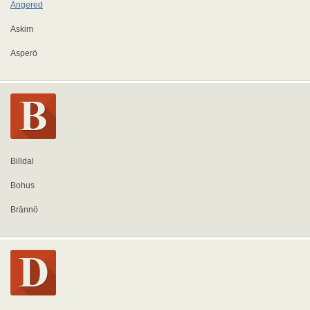
Angered
Askim
Asperö
Billdal
Bohus
Brännö