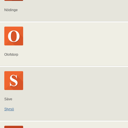
Nödinge
Olofstorp
Säve
Styrsö