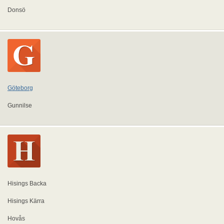
Donsö
Göteborg
Gunnilse
Hisings Backa
Hisings Kärra
Hovås