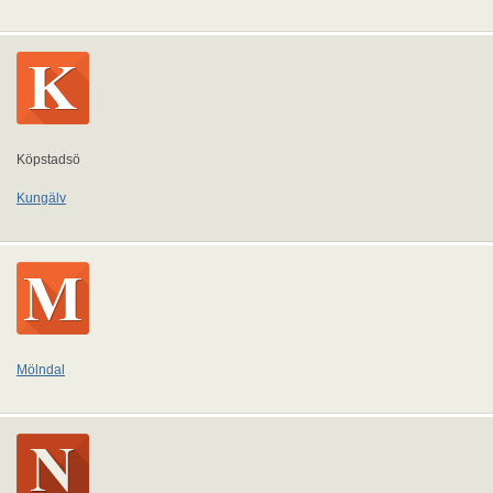
Köpstadsö
Kungälv
Mölndal