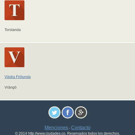
Torslanda
Västra Frölunda
Vrängö
Menciones
Contacto
-
© 2014 http://www.ciudades.co. Reservados todos los derechos.