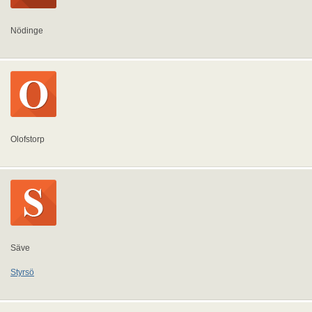
Nödinge
Olofstorp
Säve
Styrsö