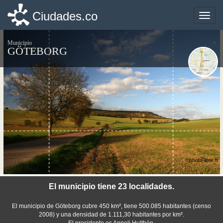
Ciudades.co
Ciudades.co
Toggle
Toggle
naviga
naviga
Municipio
GÖTEBORG
©photo-libre.fr
El municipio tiene 23 localidades.
El municipio de Göteborg cubre 450 km², tiene 500.085 habitantes (censo
2008) y una densidad de 1.111,30 habitantes por km².