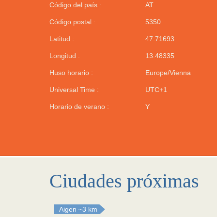
Código del país :
AT
Código postal :
5350
Latitud :
47.71693
Longitud :
13.48335
Huso horario :
Europe/Vienna
Universal Time :
UTC+1
Horario de verano :
Y
Ciudades próximas
Aigen
~3 km