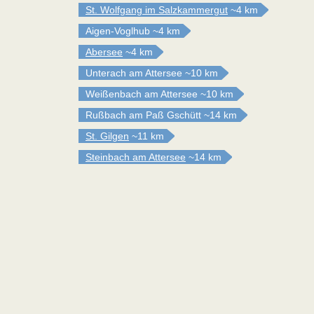
St. Wolfgang im Salzkammergut
~4 km
Aigen-Voglhub
~4 km
Abersee
~4 km
Unterach am Attersee
~10 km
Weißenbach am Attersee
~10 km
Rußbach am Paß Gschütt
~14 km
St. Gilgen
~11 km
Steinbach am Attersee
~14 km