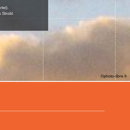
tei).
 Strobl.
©photo-libre.fr