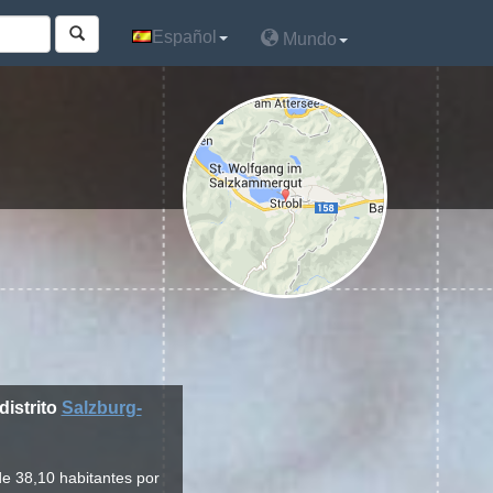
Español
Español
Mundo
Mundo
distrito
Salzburg-
de 38,10 habitantes por