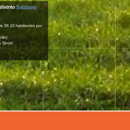
distrito
Salzburg-
de 38,10 habitantes por
tei).
 Strobl.
©photo-libre.fr