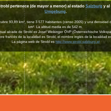
Strobl pertenece (de mayor a menor) al estado
Salzburg
y al 
Umgebung
.
 cubre 93,89 km², tiene 3.577 habitantes (censo 2005) y una densidad 
km². La altitud media es de 542 m.
ctual alcade de Strobl es Josef Weikinger ÖVP (Österreichische Volkspar
re francés de la localidad es Strobl, el nombre inglés de la localidad es
La página web de Strobl es
http://www.strobl.salzburg.at