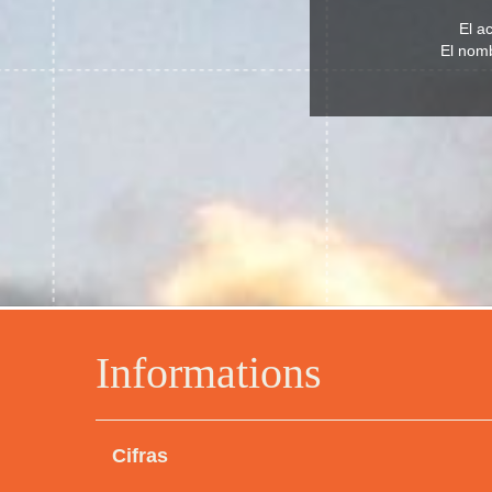
El a
El nomb
Informations
Cifras