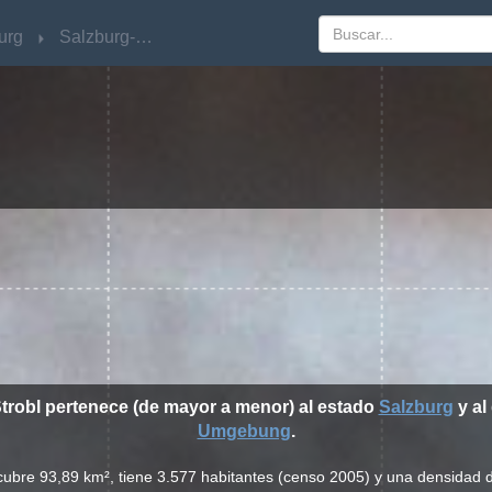
urg
urg
Salzburg-Umgebung
Salzburg-Umgebung
Strobl pertenece (de mayor a menor) al estado
Salzburg
y al 
Umgebung
.
 cubre 93,89 km², tiene 3.577 habitantes (censo 2005) y una densidad 